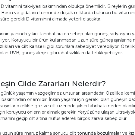
D vitamini takviyesi bakımından oldukça önemlidir. Bireylerin gün
r. Besin ve gıdaların tümünde düşük miktarda bulunan bu vitaminin a
r süre gerekli D vitaminini almada yeterli olacaktır.
rının yanında yıkıcı tahribatlara da sebep olan güneş, radyasyon ya
iliyor. Koruyucu bir ürün kullanmadan uzun süre güneş ışınların
zlıkları ve cilt kanseri
gibi sorunlara sebebiyet verebiliyor. Özellik
lan UVB, güneş alerjisi gibi rahatsızlıkları da tetikleyebiliyor.
şin Cilde Zararları Nelerdir?
günlük yaşamın vazgeçilmez unsurları arasındadır. Özellikle kemik
 bakımından önemlidir. İnsan yaşamı için gerekli olan güneşin baz
esi ışınlar özellikle göz ve cilt üzerinde yıkıcı tahribata neden ola
çin koruyucu önlemler almak gerekir. Yeryüzüne ulaşan ultraviyole
tmanını geçip cilt altına nüfus ederek birçok zarara sebep olur.
 uzun süre maruz kalma sonucu
cilt tonunda bozulmalar
ve kız