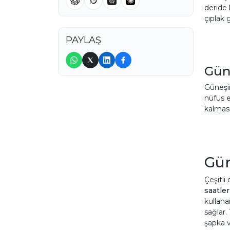
deride 
çıplak
PAYLAŞ
Gün
Güneşin
nüfus e
kalması
Gün
Çeşitli
saatler
kullana
sağlar.
şapka v