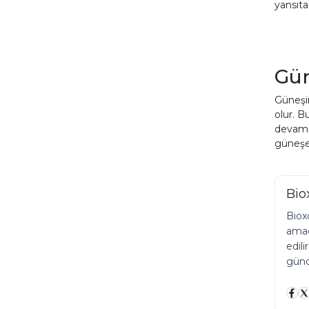
yansıta
Gün
Güneşin
olur. B
devamı 
güneşe 
Bio
Bioxc
amacı
edili
günce