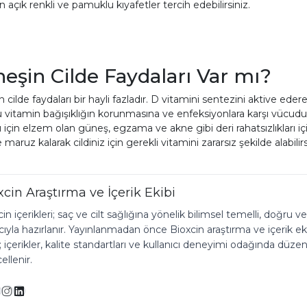
n açık renkli ve pamuklu kıyafetler tercih edebilirsiniz.
eşin Cilde Faydaları Var mı?
 cilde faydaları bir hayli fazladır. D vitamini sentezini aktive eder
u vitamin bağışıklığın korunmasına ve enfeksiyonlara karşı vücu
için elzem olan güneş, egzama ve akne gibi deri rahatsızlıkları içi
maruz kalarak cildiniz için gerekli vitamini zararsız şekilde alabilirs
xcin Araştırma ve İçerik Ekibi
in içerikleri; saç ve cilt sağlığına yönelik bilimsel temelli, doğru ve
yla hazırlanır. Yayınlanmadan önce Bioxcin araştırma ve içerik ekibi
r; içerikler, kalite standartları ve kullanıcı deneyimi odağında düzen
llenir.