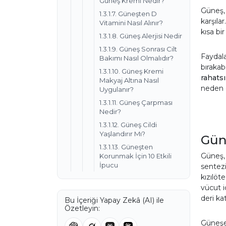
Güneş Kremi Nedir?
Güneş, 
1.3.1.7. Güneşten D
karşıla
Vitamini Nasıl Alınır?
kısa bi
1.3.1.8. Güneş Alerjisi Nedir
1.3.1.9. Güneş Sonrası Cilt
Faydala
Bakımı Nasıl Olmalıdır?
bırakab
1.3.1.10. Güneş Kremi
rahatsı
Makyaj Altına Nasıl
neden o
Uygulanır?
1.3.1.11. Güneş Çarpması
Nedir?
1.3.1.12. Güneş Cildi
Yaşlandırır Mı?
Güne
1.3.1.13. Güneşten
Güneş, 
Korunmak İçin 10 Etkili
İpucu
sentezi
kızılöt
vücut i
deri ka
Bu İçeriği Yapay Zekâ (AI) ile
Özetleyin:
Güneşe