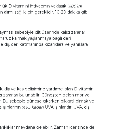
lük D vitamini ihtiyacının yaklaşık
%80’ini
lımı sağlık için gereklidir. 10-20 dakika gibi
yması sebebiyle cilt üzerinde kalıcı zararlar
a maruz kalmak yaşlanmaya bağlı
deri
le dış deri katmanında kızarıklara ve yanıklara
, diş ve kas gelişimine yardımcı olan D vitamini
ı zararları bulunabilir. Güneşten gelen mor ve
bilir. Bu sebeple güneşe çıkarken dikkatli olmak ve
 ışınlarının
%95 kadarı
UVA ışınlarıdır. UVA, dış
arıklıklar meydana gelebilir. Zaman içerisinde de