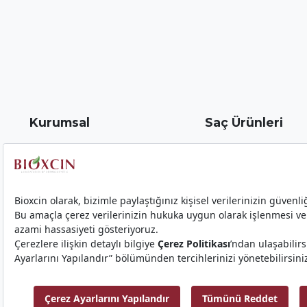
Kurumsal
Saç Ürünleri
Biota Hakkında
Kaş ve Kirpik Serumu
İletişim - Bize Ulaşın
Keratin & Argan
Ziyaretçi Aydınlatma Metni
Collagen & Biotin
Gizlilik, KVKK ve Çerez Politikası
Klasik
Haberler
Forte
Biotin
Aqua Thermal
Siyah Sarımsak