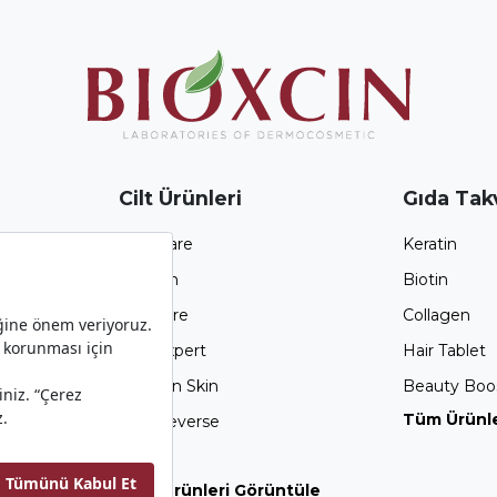
Cilt Ürünleri
Gıda Takv
Atopicare
Keratin
Acnium
Biotin
Sun Care
Collagen
Skin Expert
Hair Tablet
Gold On Skin
Beauty Boo
Tüm Ürünle
Age Reverse
Hydra
Tüm Ürünleri Görüntüle