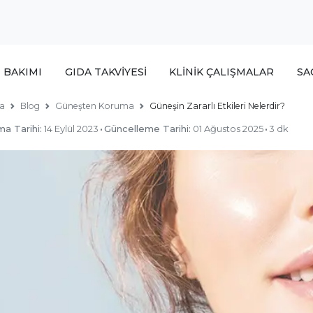
T BAKIMI
GIDA TAKVİYESİ
KLİNİK ÇALIŞMALAR
SA
a
Blog
Güneşten Koruma
Güneşin Zararlı Etkileri Nelerdir?
ma Tarihi:
14 Eylül 2023
·
Güncelleme Tarihi:
01 Ağustos 2025
·
3 dk