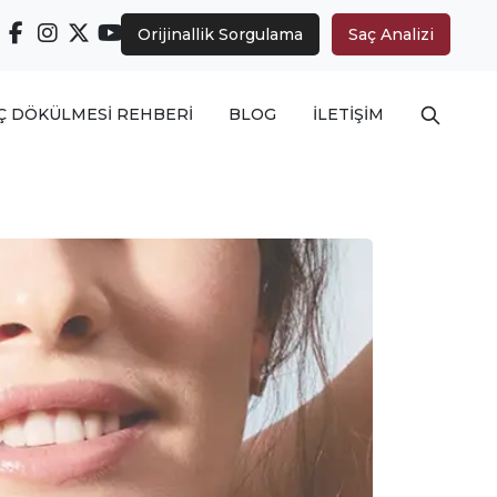
Orijinallik Sorgulama
Saç Analizi
Arama ya
Ç DÖKÜLMESİ REHBERİ
BLOG
İLETİŞİM