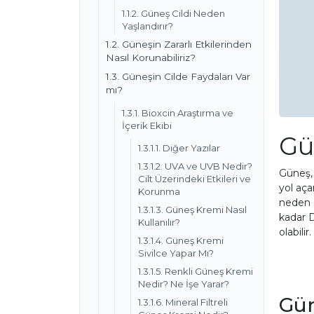
1.1.2. Güneş Cildi Neden
Yaşlandırır?
1.2. Güneşin Zararlı Etkilerinden
Nasıl Korunabiliriz?
1.3. Güneşin Cilde Faydaları Var
mı?
1.3.1. Bioxcin Araştırma ve
İçerik Ekibi
Gün
1.3.1.1. Diğer Yazılar
1.3.1.2. UVA ve UVB Nedir?
Güneş,
Cilt Üzerindeki Etkileri ve
yol aça
Korunma
neden o
1.3.1.3. Güneş Kremi Nasıl
kadar D
Kullanılır?
olabilir
1.3.1.4. Güneş Kremi
Sivilce Yapar Mı?
1.3.1.5. Renkli Güneş Kremi
Nedir? Ne İşe Yarar?
Gün
1.3.1.6. Mineral Filtreli