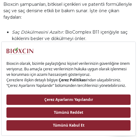
Bioxcin şampuanları, bitkisel içerikleri ve patentli formülleriyle
saç ve saç derisine etkili bir bakım sunar. İşte öne çıkan
faydaları:
Saç Dökülmesini Azaltır:
BioComplex B11 içeriğiyle saç
köklerini besler ve dökülmeyi önler.
Hacim Kazandırır:
İnce telli saçlara dolgunluk ve hacim
kazandırır.
Onarır ve Besler:
Yıpranmış saçları onarır, parlaklık
kazandırır ve saçın elastikiyetini artırır.
Kepek Sorununu Giderir:
Kepek oluşumunu engelleyerek
saç derisinin sağlıklı kalmasına yardımcı olur.
Doğal İçeriklerle Güvenli Bakım
Bioxcin şampuanları, sülfatsız ve parabensiz formülleriyle
saçların doğal yapısını korur. Kimyasal kalıntı bırakmayan bu