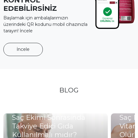
KONTROL
EDEBİLİRSİNİZ
Başlamak için ambalajlarımızın
üzerindeki QR kodunu mobil cihazınızla
tarayın! İncele
İncele
BLOG
Saç Ekimi Sonrasında
Saç 
Takviye Edici Gıda
Vitam
Kullanılmalı mıdır?
Olur?