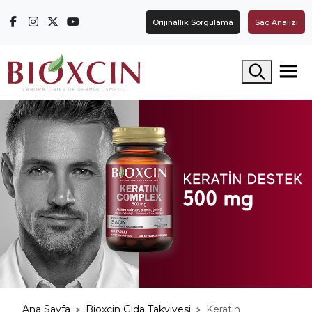
Orijinallik Sorgulama
Saç Analizi
Arama yap
Ana Sayfa
Bioxcin Gıda Takviyesi
Keratin