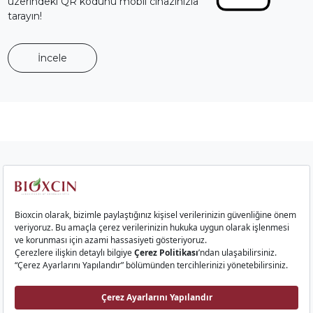
üzerindeki QR kodunu mobil cihazınızla
tarayın!
İncele
Kurumsal
Saç Ürünleri
Cilt Ürünleri
Gıda Takviyeleri
İletişim