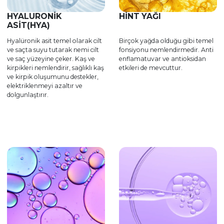
HYALURONİK
HINT YAĞI
ASİT(HYA)
Hyalüronik asit temel olarak cilt
Birçok yağda olduğu gibi temel
ve saçta suyu tutarak nemi cilt
fonsiyonu nemlendirmedir. Anti
ve saç yüzeyine çeker. Kaş ve
enflamatuvar ve antioksidan
kirpikleri nemlendirir, sağlıklı kaş
etkileri de mevcuttur.
ve kirpik oluşumunu destekler,
elektriklenmeyi azaltır ve
dolgunlaştırır.