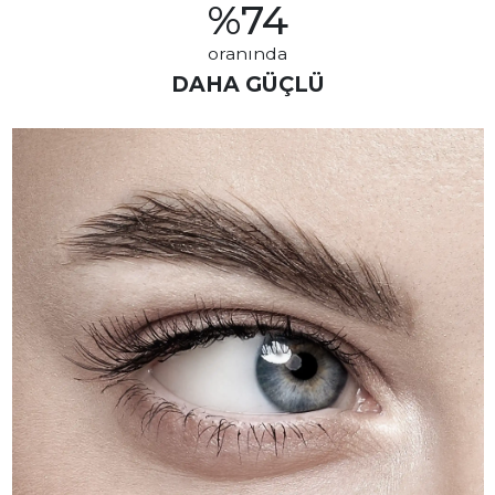
%
74
oranında
DAHA GÜÇLÜ