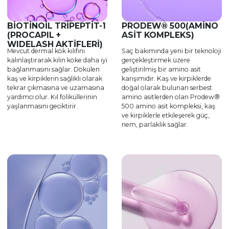
BIOTINOIL TRIPEPTIT-1
PRODEW® 500(AMINO
(PROCAPIL +
ASIT KOMPLEKS)
WIDELASH AKTIFLERI)
Mevcut dermal kök kılıfını
Saç bakımında yeni bir teknoloji
kalınlaştırarak kılın köke daha iyi
gerçekleştirmek üzere
bağlanmasını sağlar. Dökülen
geliştirilmiş bir amino asit
kaş ve kirpiklerin sağlıklı olarak
karışımıdır. Kaş ve kirpiklerde
tekrar çıkmasına ve uzamasına
doğal olarak bulunan serbest
yardımcı olur. Kıl foliküllerinin
amino asitlerden olan Prodew®
yaşlanmasını geciktirir.
500 amino asit kompleksi, kaş
ve kirpiklerle etkileşerek güç,
nem, parlaklık sağlar.