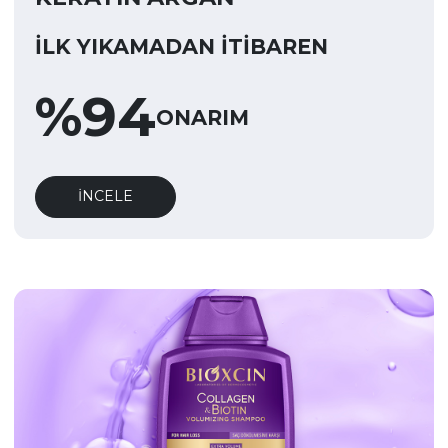
İLK YIKAMADAN İTIBAREN
%
94
ONARIM
İNCELE