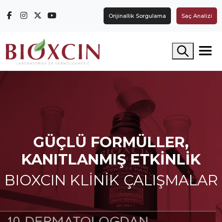
Orijinallik Sorgulama
Saç Analizi
Arama yap
GÜÇLÜ FORMÜLLER,
KANITLANMIŞ ETKINLIK
BIOXCIN KLINIK ÇALIŞMALAR