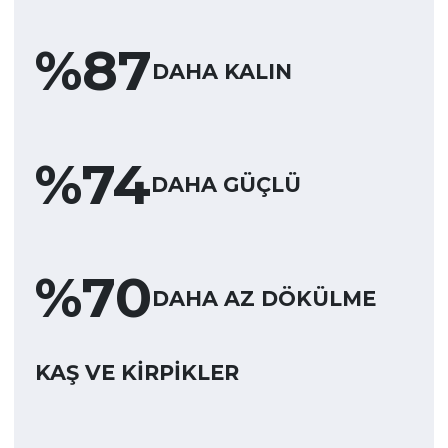
%
87
DAHA KALIN
%
74
DAHA GÜÇLÜ
%
70
DAHA AZ DÖKÜLME
KAŞ VE KİRPİKLER