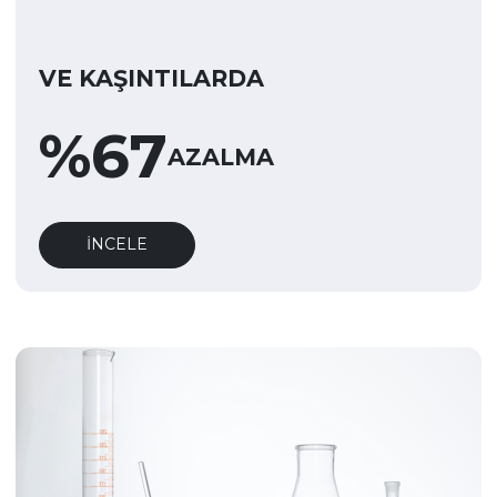
VE KAŞINTILARDA
%
67
AZALMA
İNCELE