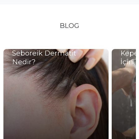
BLOG
Seboreik Dermatit
Kepek
Nedir?
İçin 