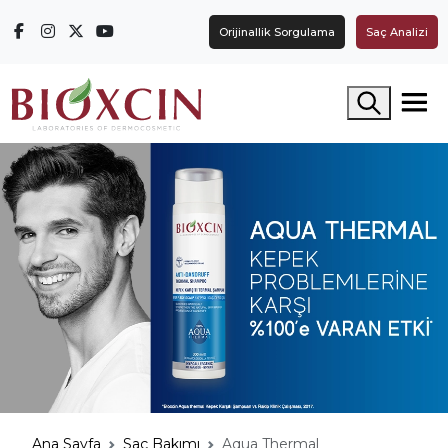
Orijinallik Sorgulama
Saç Analizi
Arama yap
Ana Sayfa
Saç Bakımı
Aqua Thermal