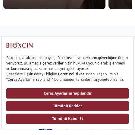
Kurumsal
Saç Ürünleri
Cilt Ürünleri
Gıda Takviyeleri
İletişim
Bioxcin AI
Biota Laboratuvarları