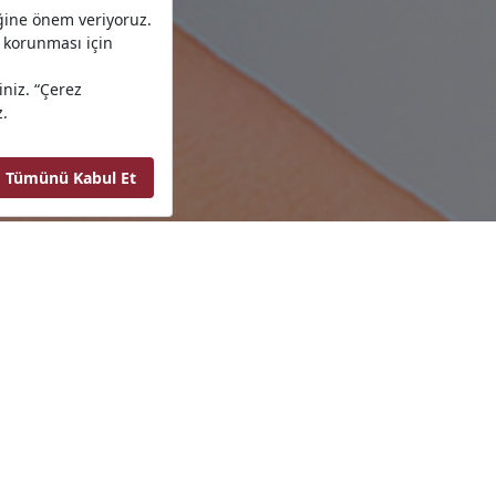
Cilt Ürünleri
Gıda Takv