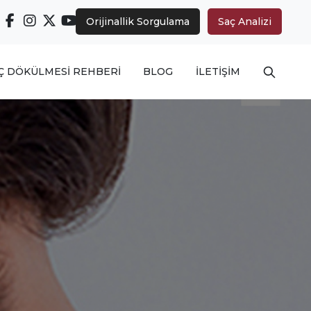
Orijinallik Sorgulama
Saç Analizi
Arama ya
Ç DÖKÜLMESİ REHBERİ
BLOG
İLETİŞİM