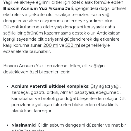
Yağlı ve akneye eğilimli ciltler için özel olarak formüle edilen
Bioxcin Acnium Yüz Yıkama Jeli
, içeriğindeki doğal bitkisel
ekstreler ve çinko ile cildi nazikçe temizler. Fazla yağı
dengeler ve akne oluşumunu önlemeye yardımcı olur.
Düzenli kullanımda cildin yağ dengesini koruyarak daha
sağlıklı bir görünüm kazanmasına destek olur. Antioksidan
içeriği sayesinde cilt bariyerini güçlendirerek dış etkenlere
karşı koruma sunar.
200 ml
ve
500 ml
seçenekleriyle
eczanelerde bulunabilir.
Bioxcin Acnium Yüz Temizleme Jelleri, cilt sağlığını
destekleyen özel bileşenler içerir:
Acnium Patentli Bitkisel Kompleks
: Çay ağacı yağı,
zerdeçal, gözotu bitkisi, Alman papatyası, ebegümeci,
karnabahar ve brokoli gibi doğal bileşenlerden oluşur. Cilt
pürüzlerine yol açan faktörleri bloke eden etkisi klinik
olarak kanıtlanmıştır.
Niasinamid
: Cildin sebum dengesini düzenler ve mat bir