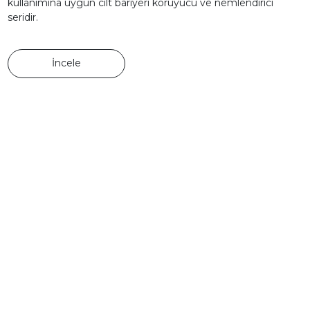
kullanımına uygun cilt bariyeri koruyucu ve nemlendirici
seridir.
İncele