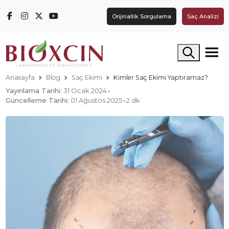
Orijinallik Sorgulama
Saç Analizi
Arama yap
Anasayfa
Blog
Saç Ekimi
Kimler Saç Ekimi Yaptıramaz?
Yayınlama Tarihi:
31 Ocak 2024
·
Güncelleme Tarihi:
01 Ağustos 2025
·
2 dk