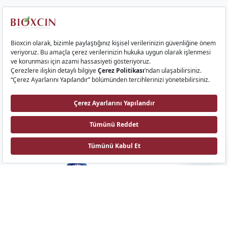
Kurumsal
Saç Ürünleri
Cilt Ürünleri
Gıda Takviyeleri
İletişim
Bioxcin AI
Biota Laboratuvarları
Emek Mah. Sıvat Yolu Cad. No: 9 34785, Sancaktepe, İstanbul
©Tüm hakları saklıdır.