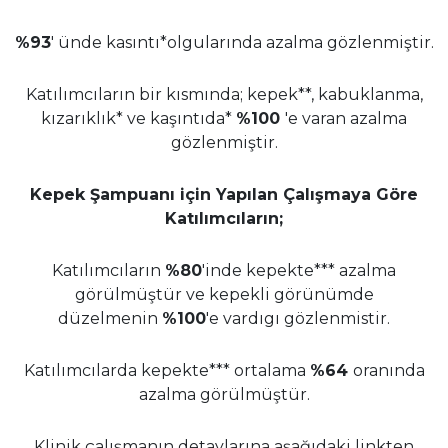
%93
' ünde kasıntı*olgularında azalma gözlenmiştir.
Katılımcıların bir kısmında; kepek**, kabuklanma,
kızarıklık* ve kaşıntıda*
%100
'e varan azalma
gözlenmiştir.
Kepek Şampuanı için Yapılan Çalışmaya Göre
Katılımcıların;
Katılımcıların
%80
'inde kepekte*** azalma
görülmüştür ve kepekli görünümde
düzelmenin
%100
'e vardıgı gözlenmistir.
Katılımcılarda kepekte*** ortalama
%64
oranında
azalma görülmüştür.
Klinik çalışmanın detaylarına aşağıdaki linkten