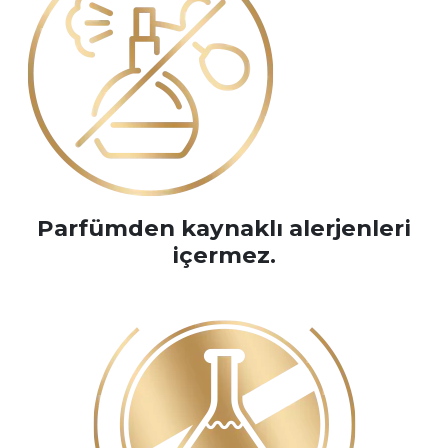
Parfümden kaynaklı alerjenleri
içermez.