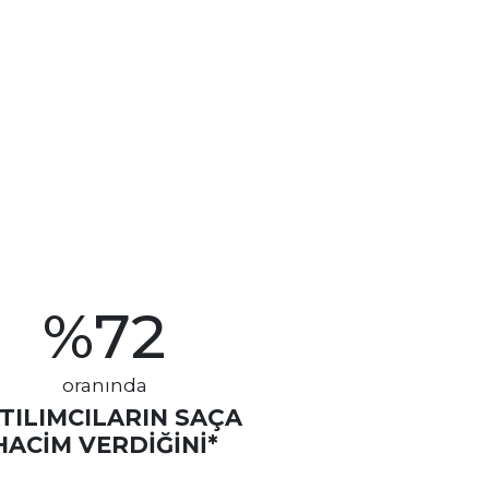
%
72
oranında
TILIMCILARIN SAÇA
HACIM VERDIĞINI*