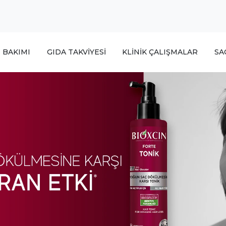
T BAKIMI
GIDA TAKVİYESİ
KLİNİK ÇALIŞMALAR
SA