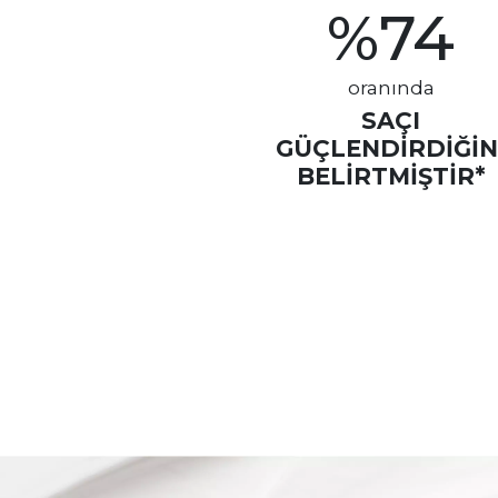
%
74
oranında
SAÇI
GÜÇLENDIRDIĞIN
BELIRTMIŞTIR*