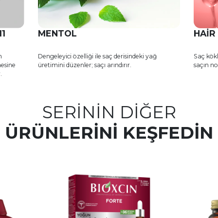
11
MENTOL
HAIR
n
Dengeleyici özelliği ile saç derisindeki yağ
Saç kökl
mesine
üretimini düzenler; saçı arındırır.
saçın n
.
SERİNİN DİĞER
ÜRÜNLERİNİ KEŞFEDİN