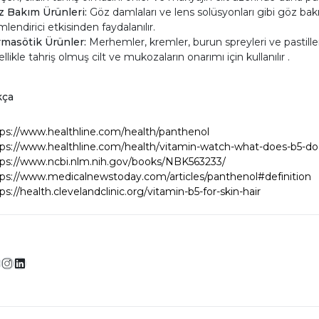
z Bakım Ürünleri:
Göz damlaları ve lens solüsyonları gibi göz bak
lendirici etkisinden faydalanılır.
rmasötik Ürünler:
Merhemler, kremler, burun spreyleri ve pastiller
llikle tahriş olmuş cilt ve mukozaların onarımı için kullanılır .
kça
ps://www.healthline.com/health/panthenol
ps://www.healthline.com/health/vitamin-watch-what-does-b5-do
tps://www.ncbi.nlm.nih.gov/books/NBK563233/
ps://www.medicalnewstoday.com/articles/panthenol#definition
ps://health.clevelandclinic.org/vitamin-b5-for-skin-hair