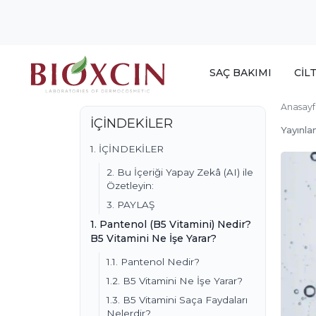
SAÇ BAKIMI
CİL
Anasayf
İÇİNDEKİLER
Yayınla
1. İÇİNDEKİLER
2. Bu İçeriği Yapay Zekâ (AI) ile
Özetleyin:
3. PAYLAŞ
1. Pantenol (B5 Vitamini) Nedir?
B5 Vitamini Ne İşe Yarar?
1.1. Pantenol Nedir?
1.2. B5 Vitamini Ne İşe Yarar?
1.3. B5 Vitamini Saça Faydaları
Nelerdir?