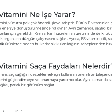
Vitamini Ne İşe Yarar?
mini, vücutta pek çok önemli işleve sahiptir. Bütün B vitaminleri g
n enerjiye dönüştürülmesinde rol oynar. Aynı zamanda, sağlıklı bir s
onları için gereklidir. Kırmızı kan hücrelerinin üretiminde de kritik
ak organların düzgün çalışmasını sağlar . Ayrıca, B5 vitamini cilt, 
k ürünlerde neden bu kadar sık kullanıldığının sebeplerinden birid
Vitamini Saça Faydaları Nelerdi
mini, saç sağlığını desteklemek için kullanılan önemli bir bileşend
lerini güçlendirmeye ve onarmaya yardımcı olur. Aynı zamanda saçın 
ğlıklı, parlak bir görünüm sağlar.