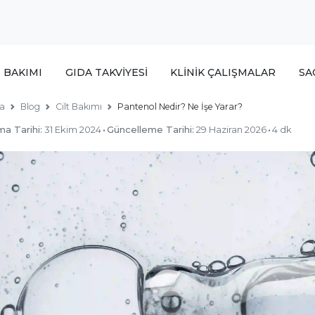
T BAKIMI
GIDA TAKVİYESİ
KLİNİK ÇALIŞMALAR
SA
a
Blog
Cilt Bakımı
Pantenol Nedir? Ne İşe Yarar?
ma Tarihi:
31 Ekim 2024
·
Güncelleme Tarihi:
29 Haziran 2026
·
4 dk