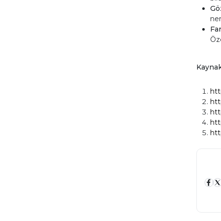
Gö
nem
Fa
Öze
Kayna
htt
htt
ht
htt
htt