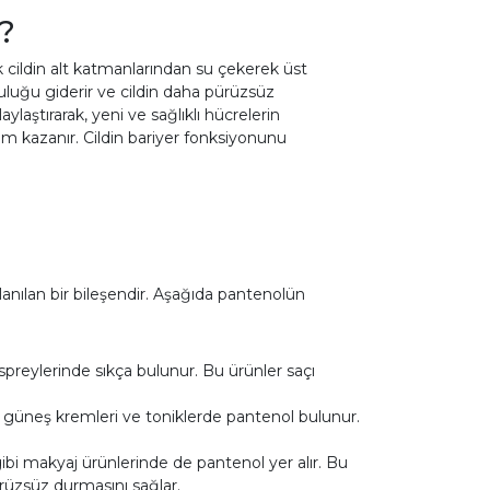
r?
ak cildin alt katmanlarından su çekerek üst
uluğu giderir ve cildin daha pürüzsüz
laştırarak, yeni ve sağlıklı hücrelerin
üm kazanır. Cildin bariyer fonksiyonunu
anılan bir bileşendir. Aşağıda pantenolün
preylerinde sıkça bulunur. Bu ürünler saçı
r, güneş kremleri ve toniklerde pantenol bulunur.
ibi makyaj ürünlerinde de pantenol yer alır. Bu
ürüzsüz durmasını sağlar.