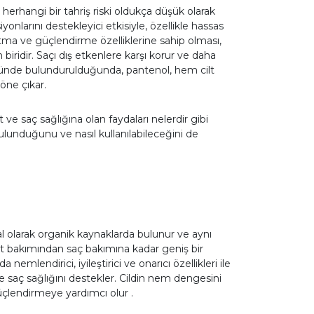
herhangi bir tahriş riski oldukça düşük olarak
onlarını destekleyici etkisiyle, özellikle hassas
atma ve güçlendirme özelliklerine sahip olması,
iridir. Saçı dış etkenlere karşı korur ve daha
önünde bulundurulduğunda, pantenol, hem cilt
öne çıkar.
 ve saç sağlığına olan faydaları nelerdir gibi
bulunduğunu ve nasıl kullanılabileceğini de
al olarak organik kaynaklarda bulunur ve aynı
ilt bakımından saç bakımına kadar geniş bir
mlendirici, iyileştirici ve onarıcı özellikleri ile
e saç sağlığını destekler. Cildin nem dengesini
güçlendirmeye yardımcı olur .