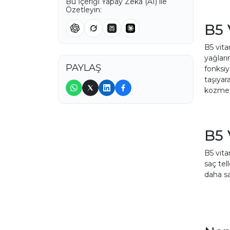
Bu İçeriği Yapay Zekâ (AI) ile
Özetleyin:
B5 
B5 vita
yağları
PAYLAŞ
fonksiy
taşıyar
kozmeti
B5 
B5 vita
saç tel
daha sa