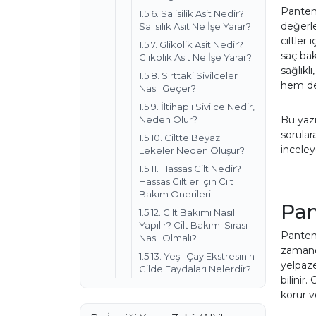
Panteno
1.5.6. Salisilik Asit Nedir?
değerle
Salisilik Asit Ne İşe Yarar?
ciltler
1.5.7. Glikolik Asit Nedir?
saç bak
Glikolik Asit Ne İşe Yarar?
sağlıkl
1.5.8. Sırttaki Sivilceler
hem de 
Nasıl Geçer?
1.5.9. İltihaplı Sivilce Nedir,
Bu yazı
Neden Olur?
sorular
1.5.10. Ciltte Beyaz
inceley
Lekeler Neden Oluşur?
1.5.11. Hassas Cilt Nedir?
Hassas Ciltler için Cilt
Bakım Önerileri
Pan
1.5.12. Cilt Bakımı Nasıl
Yapılır? Cilt Bakımı Sırası
Panteno
Nasıl Olmalı?
zamanda
1.5.13. Yeşil Çay Ekstresinin
yelpaze
Cilde Faydaları Nelerdir?
bilinir
korur v