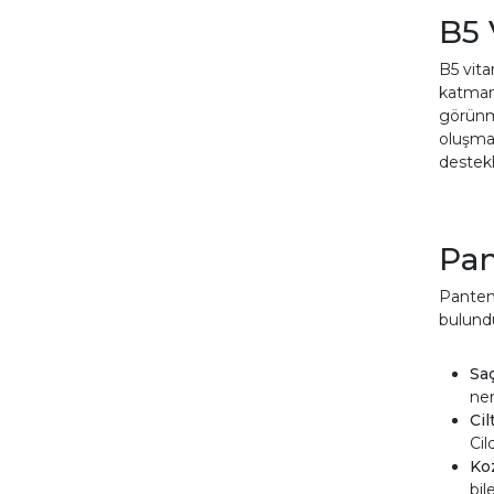
B5 
B5 vita
katmanı
görünme
oluşmas
destekl
Pan
Panteno
bulundu
Saç
nem
Cil
Cil
Ko
bil