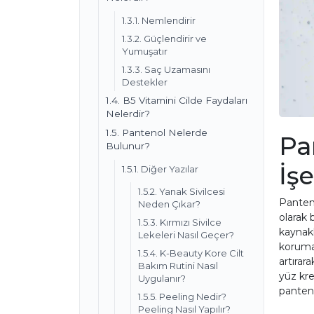
1.3.1. Nemlendirir
1.3.2. Güçlendirir ve
Yumuşatır
1.3.3. Saç Uzamasını
Destekler
1.4. B5 Vitamini Cilde Faydaları
Nelerdir?
1.5. Pantenol Nelerde
Pa
Bulunur?
İş
1.5.1. Diğer Yazılar
1.5.2. Yanak Sivilcesi
Panteno
Neden Çıkar?
olarak 
1.5.3. Kırmızı Sivilce
kaynakl
Lekeleri Nasıl Geçer?
koruma,
1.5.4. K-Beauty Kore Cilt
artırar
Bakım Rutini Nasıl
yüz kre
Uygulanır?
pantenol
1.5.5. Peeling Nedir?
Peeling Nasıl Yapılır?