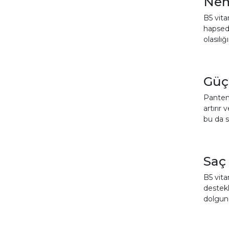
Nem
B5 vita
hapsedi
olasılığı
Güç
Panteno
artırır
bu da s
Saç
B5 vita
destekl
dolgun 