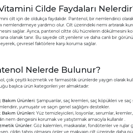
Vitamini Cilde Faydaları Nelerdi
mini cilt için de oldukça faydalıdır. Pantenol, bir nemlendirici olar
 nemlendirmeye yardımcı olur. Cilt üzerindeki nemi artırarak kur
sini sağlar. Ayrıca, pantenol ciltte ölü hücrelerin dökülmesini kolay
ına olanak tanır. Bu sayede cilt yenilenir ve daha canlı bir görün
eyerek, çevresel faktörlere karşı koruma sağlar.
tenol Nelerde Bulunur?
l, çok çeşitli kozmetik ve farmasötik ürünlerde yaygın olarak kull
ğu başlıca ürün kategorileri yer almaktadır:
 Bakım Ürünleri:
Şampuanlar, saç kremleri, saç köpükleri ve saç s
lendirir, yumuşatır ve saçın genel sağlığını destekler.
t Bakım Ürünleri:
Yüz temizleyicileri, losyonlar, serumlar, kremle
din nem dengesini korumak ve yatıştırmak amacıyla kullanılır .
zmetik Ürünler:
Göz kalemleri, maskaralar, fondötenler ve rujlar g
eşen, cildin tahriş olmasını önler ve makyajın cilt üzerinde daha p