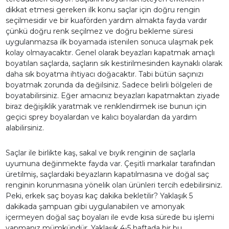
dikkat etmesi gereken ilk konu saçlar için doğru rengin
seçilmesidir ve bir kuaförden yardım almakta fayda vardır
çünkü doğru renk seçilmez ve doğru bekleme süresi
uygulanmazsa ilk boyamada istenilen sonuca ulaşmak pek
kolay olmayacaktır. Genel olarak beyazları kapatmak amaçlı
boyatılan saçlarda, saçların sık kestirilmesinden kaynaklı olarak
daha sık boyatma ihtiyacı doğacaktır. Tabi bütün saçınızı
boyatmak zorunda da değilsiniz. Sadece belirli bölgeleri de
boyatabilirsiniz. Eğer amacınız beyazları kapatmaktan ziyade
biraz değişiklik yaratmak ve renklendirmek ise bunun için
geçici sprey boyalardan ve kalıcı boyalardan da yardım
alabilirsiniz.
Saçlar ile birlikte kaş, sakal ve bıyık renginin de saçlarla
uyumuna değinmekte fayda var. Çeşitli markalar tarafından
üretilmiş, saçlardaki beyazların kapatılmasına ve doğal saç
renginin korunmasına yönelik olan ürünleri tercih edebilirsiniz.
Peki, erkek saç boyası kaç dakika bekletilir? Yaklaşık 5
dakikada şampuan gibi uygulanabilen ve amonyak
içermeyen doğal saç boyaları ile evde kısa sürede bu işlemi
yapmanız mümkündür. Yaklaşık 4-5 haftada bir bu