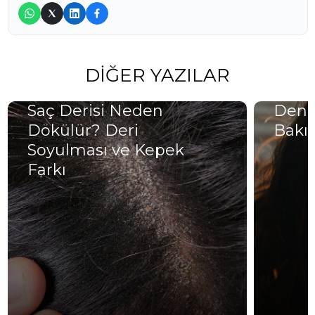
DIĞER YAZILAR
Saç Derisi Neden
Deniz
Dökülür? Deri
Bakım
Soyulması ve Kepek
Farkı