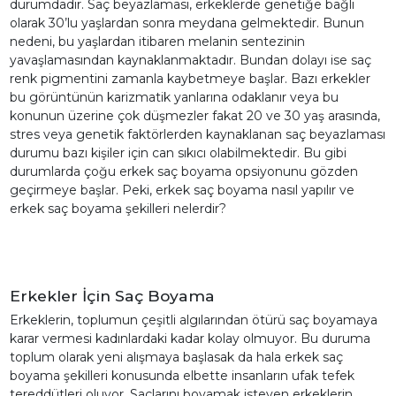
durumdadır. Saç beyazlaması, erkeklerde genetiğe bağlı
olarak 30’lu yaşlardan sonra meydana gelmektedir. Bunun
nedeni, bu yaşlardan itibaren melanin sentezinin
yavaşlamasından kaynaklanmaktadır. Bundan dolayı ise saç
renk pigmentini zamanla kaybetmeye başlar. Bazı erkekler
bu görüntünün karizmatik yanlarına odaklanır veya bu
konunun üzerine çok düşmezler fakat 20 ve 30 yaş arasında,
stres veya genetik faktörlerden kaynaklanan saç beyazlaması
durumu bazı kişiler için can sıkıcı olabilmektedir. Bu gibi
durumlarda çoğu erkek saç boyama opsiyonunu gözden
geçirmeye başlar. Peki, erkek saç boyama nasıl yapılır ve
erkek saç boyama şekilleri nelerdir?
Erkekler İçin Saç Boyama
Erkeklerin, toplumun çeşitli algılarından ötürü saç boyamaya
karar vermesi kadınlardaki kadar kolay olmuyor. Bu duruma
toplum olarak yeni alışmaya başlasak da hala erkek saç
boyama şekilleri konusunda elbette insanların ufak tefek
tereddütleri oluyor. Saçlarını boyamak isteyen erkeklerin