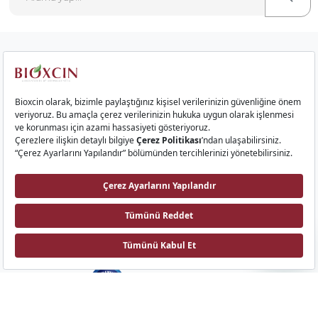
Kurumsal
Saç Ürünleri
Cilt Ürünleri
Gıda Takviyeleri
İletişim
Bioxcin AI
Biota Laboratuvarları
Emek Mah. Sıvat Yolu Cad. No: 9 34785, Sancaktepe, İstanbul