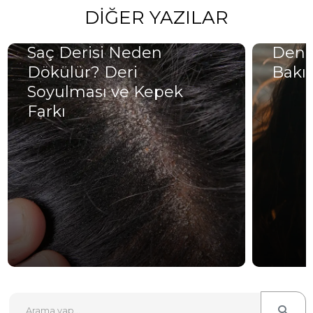
DIĞER YAZILAR
Saç Derisi Neden
Deniz
Dökülür? Deri
Bakım
Soyulması ve Kepek
Farkı