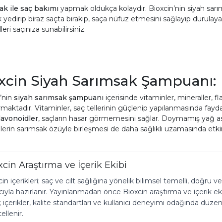
ak ile saç bakımı
yapmak oldukça kolaydır. Bioxcin’nin siyah sar
 yedirip biraz saçta bırakıp, saça nüfuz etmesini sağlayıp durula
eri saçınıza sunabilirsiniz.
xcin Siyah Sarımsak Şampuanı:
’nin
siyah sarımsak şampuanı
içerisinde vitaminler, mineraller, f
rmaktadır. Vitaminler, saç tellerinin güçlenip yapılanmasında fayd
lavonoidler
, saçların hasar görmemesini sağlar. Doymamış yağ asi
lerin sarımsak özüyle birleşmesi de daha sağlıklı uzamasında etkin
xcin Araştırma ve İçerik Ekibi
in içerikleri; saç ve cilt sağlığına yönelik bilimsel temelli, doğru ve
yla hazırlanır. Yayınlanmadan önce Bioxcin araştırma ve içerik ekibi
r; içerikler, kalite standartları ve kullanıcı deneyimi odağında düzen
llenir.