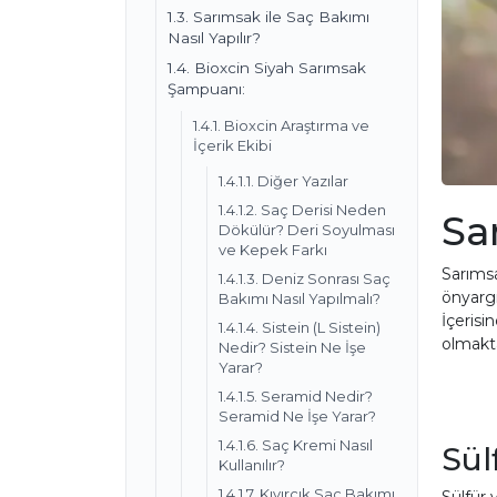
1.3. Sarımsak ile Saç Bakımı
Nasıl Yapılır?
1.4. Bioxcin Siyah Sarımsak
Şampuanı:
1.4.1. Bioxcin Araştırma ve
İçerik Ekibi
1.4.1.1. Diğer Yazılar
1.4.1.2. Saç Derisi Neden
Sa
Dökülür? Deri Soyulması
ve Kepek Farkı
Sarımsa
1.4.1.3. Deniz Sonrası Saç
önyargı
Bakımı Nasıl Yapılmalı?
İçerisi
1.4.1.4. Sistein (L Sistein)
olmakta
Nedir? Sistein Ne İşe
Yarar?
1.4.1.5. Seramid Nedir?
Seramid Ne İşe Yarar?
1.4.1.6. Saç Kremi Nasıl
Sül
Kullanılır?
1.4.1.7. Kıvırcık Saç Bakımı
Sülfür 