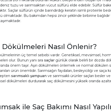
deniz tuzu ve sarımsaktan vücut sülfürü elde edebilir. Sülfür ba
ktır. Saçlar sülfürün içinde barındırdığı keratin isimli proteinle be
ü olmaktadır. Bu bakımdan hepsi zincir şeklinde birbirine bağlıdır v
aşımaktadır.
 Dökülmeleri Nasıl Önlenir?
ülmelerinin üç temel sebebi vardır. Genetiksel, mevsimsel, hormon
leri olur. Bunun yanı sıra
saçlar
günlük olarak belirli bir dozda dö
ında önem taşır. Aşırı dökülmeleri önlemek ve normal dökülen saç
llanılan ürün önemlidir. Sarımsağın faydaları, besleyiciliği ve saça k
bepten
sarımsaklı şampuan
ve sarımsaklı ürünler saçları besler 
sel dökülmeleri durdurarak saç dökülmesini yüksek oranda azaltır
ımsak ile Saç Bakımı Nasıl Yapıl