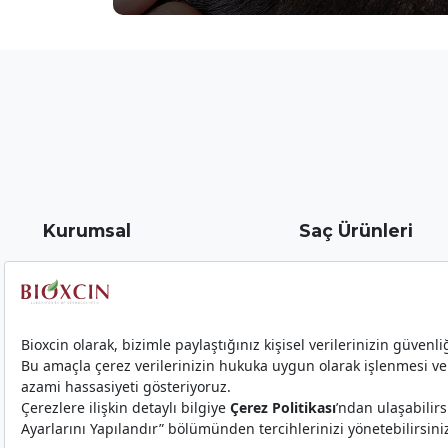
Kurumsal
Saç Ürünleri
Biota Hakkında
Kaş ve Kirpik Serumu
İletişim - Bize Ulaşın
Keratin & Argan
Ziyaretçi Aydınlatma Metni
Collagen & Biotin
Gizlilik, KVKK ve Çerez Politikası
Klasik
Haberler
Forte
Biotin