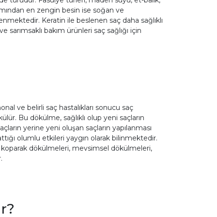
kımından en zengin besin ise soğan ve
slenmektedir. Keratin ile beslenen saç daha sağlıklı
e sarımsaklı bakım ürünleri saç sağlığı için
al ve belirli saç hastalıkları sonucu saç
külür. Bu dökülme, sağlıklı olup yeni saçların
ların yerine yeni oluşan saçların yapılanması
attığı olumlu etkileri yaygın olarak bilinmektedir.
ve koparak dökülmeleri, mevsimsel dökülmeleri,
.
ır?