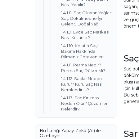
Nasıl Yapılır?
soğan, 
sarımsa
1.4.1.8. Saç Çıkaran Yağlar:
Saç Dökülmesine İyi
ve güçl
Gelen 9 Doğal Yağ
önem t
1.4.1.9. Evde Saç Maskesi
Nasıl Kullanılır?
1.4.1.10. Keratin Saç
Bakımı Hakkında
Saç
Bilmeniz Gerekenler
1.4.1.11. Perma Nedir?
Saç dök
Perma Saç Döker Mi?
dökülme
1.4.1.12. Saçlar Neden
oluşmas
Kurur? Kuru Saç Nasıl
için ku
Nemlendirilir?
Bu se
1.4.1.13. Saç Kırılması
genetik
Neden Olur? Çözümleri
Nelerdir?
Bu İçeriği Yapay Zekâ (AI) ile
Sar
Özetleyin: