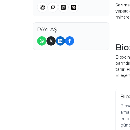
Sarıms
yaparak
minarell
PAYLAŞ
Bio
Bioxcin
barındı
tanır.
F
Bileşen
Bio
Bioxc
amacı
edili
günce