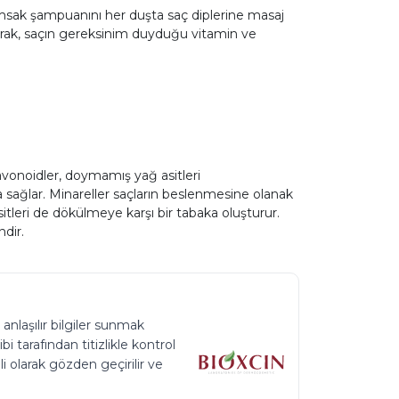
ımsak şampuanını her duşta saç diplerine masaj
yarak, saçın gereksinim duyduğu vitamin ve
lavonoidler, doymamış yağ asitleri
a sağlar. Minareller saçların beslenmesine olanak
tleri de dökülmeye karşı bir tabaka oluşturur.
dir.
 anlaşılır bilgiler sunmak
 tarafından titizlikle kontrol
li olarak gözden geçirilir ve