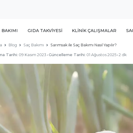
T BAKIMI
GIDA TAKVİYESİ
KLİNİK ÇALIŞMALAR
SA
a
Blog
Saç Bakımı
Sarımsak ile Saç Bakımı Nasıl Yapılır?
ma Tarihi:
09 Kasım 2023
·
Güncelleme Tarihi:
01 Ağustos 2025
·
2 dk