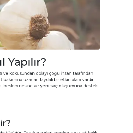
l Yapılır?
olması ve kokusundan dolayı çoğu insan tarafından
 bakımına uzanan faydalı bir etkin alanı vardır.
ına, beslenmesine ve
yeni saç oluşumuna
destek
ir?
 türüdür. Fasulye türleri, maden suyu, et-balık,