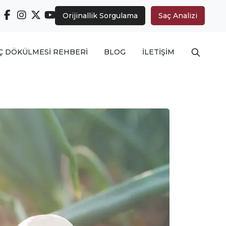
Orijinallik Sorgulama
Saç Analizi
Arama ya
Ç DÖKÜLMESİ REHBERİ
BLOG
İLETİŞİM