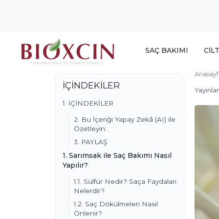
SAÇ BAKIMI
CİL
Anasayf
İÇİNDEKİLER
Yayınla
1. İÇİNDEKİLER
2. Bu İçeriği Yapay Zekâ (AI) ile
Özetleyin:
3. PAYLAŞ
1. Sarımsak ile Saç Bakımı Nasıl
Yapılır?
1.1. Sülfür Nedir? Saça Faydaları
Nelerdir?
1.2. Saç Dökülmeleri Nasıl
Önlenir?