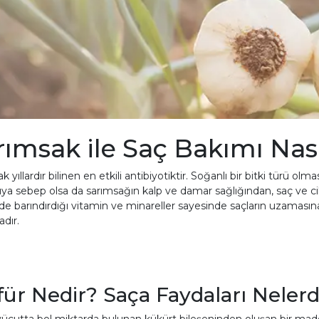
rımsak ile Saç Bakımı Nası
k yıllardır bilinen en etkili antibiyotiktir. Soğanlı bir bitki türü 
ya sebep olsa da sarımsağın kalp ve damar sağlığından, saç ve cilt
nde barındırdığı vitamin ve minareller sayesinde saçların uzamas
dır.
für Nedir? Saça Faydaları Nelerd
vücutta bol miktarda bulunan kükürt bileşeninden oluşan bir madde