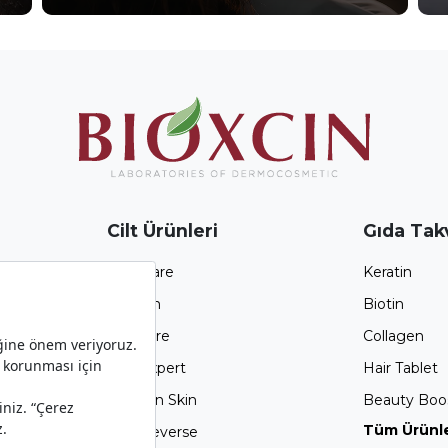
Cilt Ürünleri
Gıda Takv
Atopicare
Keratin
Acnium
Biotin
Sun Care
Collagen
Skin Expert
Hair Tablet
Gold On Skin
Beauty Boo
Tüm Ürünle
Age Reverse