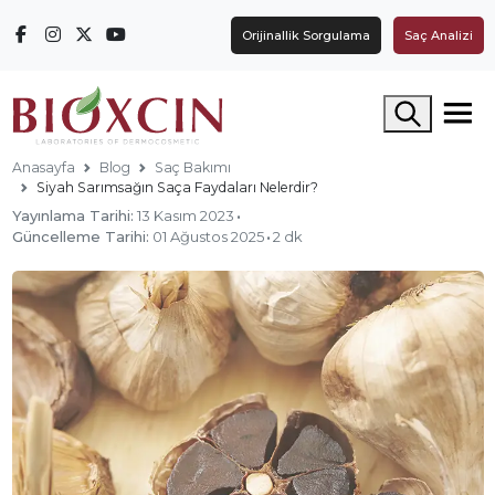
Orijinallik Sorgulama
Saç Analizi
Arama yap
Anasayfa
Blog
Saç Bakımı
Siyah Sarımsağın Saça Faydaları Nelerdir?
Yayınlama Tarihi:
13 Kasım 2023
·
Güncelleme Tarihi:
01 Ağustos 2025
·
2 dk