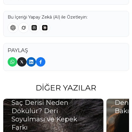
Bu İçeriği Yapay Zekâ (AI) ile Özetleyin:
PAYLAŞ
DIĞER YAZILAR
Saç Derisi Neden
Deniz
Dökülür? Deri
Bakım
Soyulması ve Kepek
Farkı