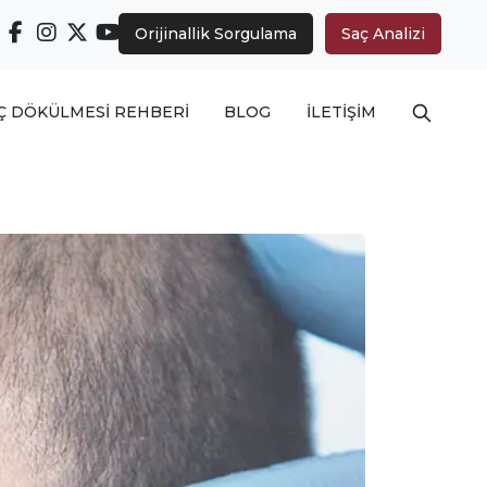
Orijinallik Sorgulama
Saç Analizi
Arama ya
Ç DÖKÜLMESİ REHBERİ
BLOG
İLETİŞİM