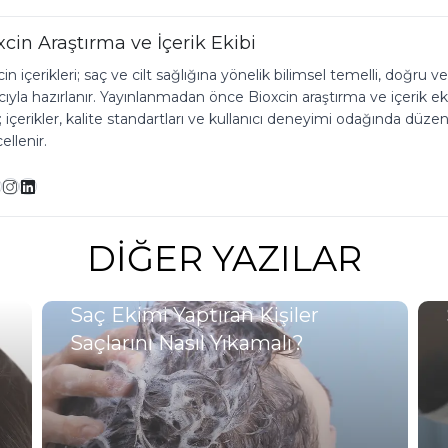
xcin Araştırma ve İçerik Ekibi
in içerikleri; saç ve cilt sağlığına yönelik bilimsel temelli, doğru ve
yla hazırlanır. Yayınlanmadan önce Bioxcin araştırma ve içerik ekibi
r; içerikler, kalite standartları ve kullanıcı deneyimi odağında düzen
llenir.
DIĞER YAZILAR
Saç Ekimi Yaptıran Kişiler
Saçlarını Nasıl Yıkamalı?