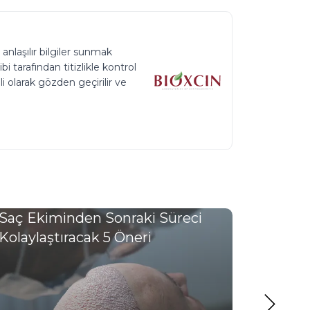
 anlaşılır bilgiler sunmak
 tarafından titizlikle kontrol
li olarak gözden geçirilir ve
Saç Ekiminden Sonraki Süreci
Kimler
Kolaylaştıracak 5 Öneri