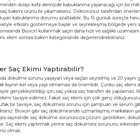
minden dolayı kafa derinizde kabuklanma yaşanacağı için bir mik
 saç bakımı ürünü ile yıkamalısınız. Doktorunuz tarafından önerile
luşan kabuklanma durumu azaltılabilir. Bu 15 günlük süreçte hav
bariyle etkisini göstermeye başlar ve seyrekleşmiş bölgede yeni sa
onrasında Bioxcin kullanmak saçın daha hızlı ve sağlıklı uzaması
ini, ekim sonrası bakım kategorisinde değerlendirebilirsiniz.
er Saç Ekimi Yaptırabilir?
nda dökülme sorunu yaşayan veya saçları seyrelmiş ve 20 yaşını ge
ak kişinin kel veya yaşlı olmaması da önemlidir. Çünkü saç ekimi d
iyle gerçekleştirildiği için, saç yoksa saç transferi de yapılamaz
ekimi tavsiye edilmez. Fakat saç ekimi için çok genç olduğunuzu
 ufak bir tavsiye, saç dökülmesi sorunu için şampuan ve serum 
ilirsiniz. Bioxcin gibi saç dökülmesinde uzmanlaşmış markaların ş
jisi sayesinde saç dökülme sorununuza çözüm getirilirken, döküle
nir. Saç ekimi yaptırmak yerine saç dökülmesi sorununu erkenden 
miz olmalı.