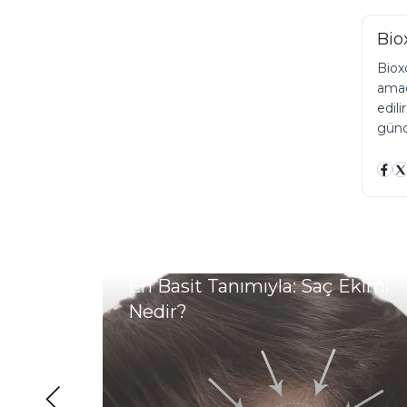
Bio
Bioxc
amacı
edili
günce
üreç
En Basit Tanımıyla: Saç Ekimi
Nedir?