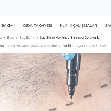
T BAKIMI
GIDA TAKVİYESİ
KLİNİK ÇALIŞMALAR
SA
a
Blog
Saç Ekimi
Saç Ekimi Hakkında Bilinmesi Gerekenler
ma Tarihi:
08 Kasım 2023
·
Güncelleme Tarihi:
01 Ağustos 2025
·
3 dk