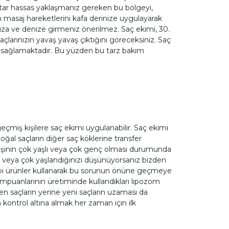
tar hassas yaklaşmanız gereken bu bölgeyi,
n masaj hareketlerini kafa derinize uygulayarak
uza ve denize girmeniz önerilmez. Saç ekimi, 30.
çlarınızın yavaş yavaş çıktığını göreceksiniz. Saç
nı sağlamaktadır. Bu yüzden bu tarz bakım
çmiş kişilere saç ekimi uygulanabilir. Saç ekimi
oğal saçların diğer saç köklerine transfer
. Kişinin çok yaşlı veya çok genç olması durumunda
 veya çok yaşlandığınızı düşünüyorsanız bizden
gibi ürünler kullanarak bu sorunun önüne geçmeye
ampuanlarının üretiminde kullandıkları lipozom
n saçların yerine yeni saçların uzaması da
kontrol altına almak her zaman için ilk