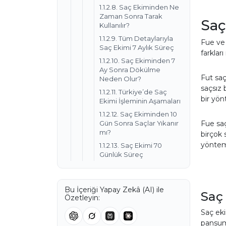
1.1.2.8. Saç Ekiminden Ne
Zaman Sonra Tarak
Saç
Kullanılır?
1.1.2.9. Tüm Detaylarıyla
Fue ve 
Saç Ekimi 7 Aylık Süreç
farkları
1.1.2.10. Saç Ekiminden 7
Ay Sonra Dökülme
Fut saç
Neden Olur?
saçsız 
1.1.2.11. Türkiye’de Saç
bir yön
Ekimi İşleminin Aşamaları
1.1.2.12. Saç Ekiminden 10
Fue saç
Gün Sonra Saçlar Yıkanır
mı?
birçok 
yöntem 
1.1.2.13. Saç Ekimi 70
Günlük Süreç
Bu İçeriği Yapay Zekâ (AI) ile
Saç
Özetleyin:
Saç eki
pansum