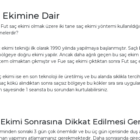
 Ekimine Dair
Fut saç ekimi olmak üzere iki tane saç ekimi yöntemi kullanıldığın
 nelerdir?
 ekimi tekniği ilk olarak 1990 yılında yapılmaya başlanmıştır. Saçlı 
bölgeye doğru ekimi yapılır. Ancak daha ağrılı geçen bu saç ekim
tem olmaktan çıkmıştır ve Fue saç ekimi çıktıktan sonra Fut sa
 ekimi ise en son teknoloji ile üretilmiş ve bu alanda sıklıkla terc
saç kökü alındıktan sonra saçsız bölgeye bu kökler sıra sıra uygul
sayesinde 1 seansta bu sorundan kurtulabilirsiniz.
 Ekimi Sonrasına Dikkat Edilmesi Ge
minden sonraki 3 gün çok önemlidir ve bu üç gün içerisinde duş
an yapımını atlamamanız gerekmektedir. Daha sonrasında girece