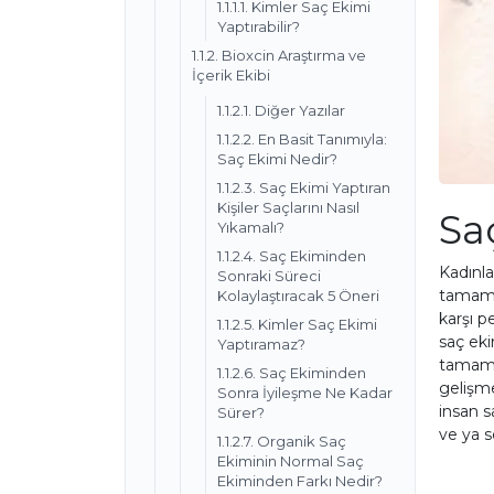
1.1.1.1. Kimler Saç Ekimi
Yaptırabilir?
1.1.2. Bioxcin Araştırma ve
İçerik Ekibi
1.1.2.1. Diğer Yazılar
1.1.2.2. En Basit Tanımıyla:
Saç Ekimi Nedir?
1.1.2.3. Saç Ekimi Yaptıran
Kişiler Saçlarını Nasıl
Sa
Yıkamalı?
1.1.2.4. Saç Ekiminden
Kadınla
Sonraki Süreci
tamamla
Kolaylaştıracak 5 Öneri
karşı p
1.1.2.5. Kimler Saç Ekimi
saç eki
Yaptıramaz?
tamamla
1.1.2.6. Saç Ekiminden
gelişme
Sonra İyileşme Ne Kadar
insan s
Sürer?
ve ya s
1.1.2.7. Organik Saç
Ekiminin Normal Saç
Ekiminden Farkı Nedir?