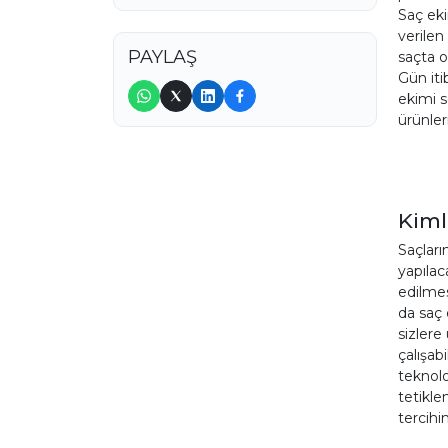
Saç eki
verilen
PAYLAŞ
saçta o
Gün iti
ekimi s
ürünler
Kiml
Saçları
yapılac
edilmes
da saç 
sizlere
çalışab
teknolo
tetikle
tercihi