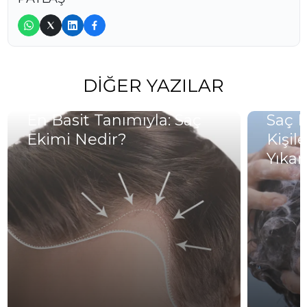
DIĞER YAZILAR
En Basit Tanımıyla: Saç
Saç E
Ekimi Nedir?
Kişil
Yıka