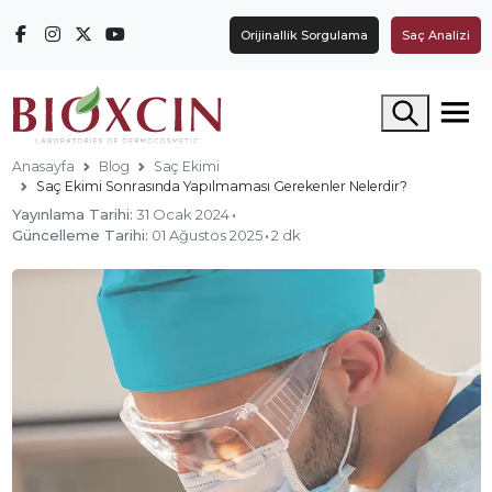
Orijinallik Sorgulama
Saç Analizi
Arama yap
Anasayfa
Blog
Saç Ekimi
Saç Ekimi Sonrasında Yapılmaması Gerekenler Nelerdir?
Yayınlama Tarihi:
31 Ocak 2024
·
Güncelleme Tarihi:
01 Ağustos 2025
·
2 dk