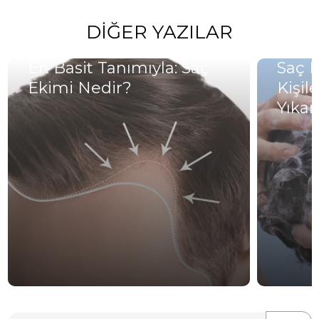
DIĞER YAZILAR
En Basit Tanımıyla: Saç
Saç E
Ekimi Nedir?
Kişil
Yıka