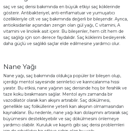
saç ve saç derisi bakımında en büyük etkiyi saç köklerinde
gösterir. Antibakteriyel, anti-enflamatuar ve yumuşatıcı
özellikleriyle cilt ve saç bakımında değerli bir bileşendir. Ayrıca,
antioksidanlar açısından zengin olan gül yağı, C vitamini, A
vitamini ve linoleik asit içerir. Bu bileşenler, hem cilt hem de
saç sağlığı için son derece faydalıdır. Saç köklerini besleyerek
daha güçlü ve sağlıklı saçlar elde edilmesine yardımcı olur.
Nane Yağı
Nane yağı, saç bakımında oldukça popüler bir bileşen olup,
içerdiği mentol sayesinde serinletici ve karıncalanma hissi
yaratır. Bu etkisi, nane yağının saç derisinde hoş bir ferahlık ve
taze koku bırakmasını sağlar. Mentol aynı zamanda bir
vazodilatör olarak kan akışını artırabilir. Saç dökülmesi,
genellikle saç foliküllerine yeterli kan akışının olmamasından
kaynaklanır. Bu nedenle, nane yağı kan dolaşımını artırarak saç
büyümesini destekleyebilir ve saç dökülmesini önlemeye
yardımcı olabilir. Kuruluk ve kaşıntı gibi saç derisi problemleri
için de rahatlatıcı bir etkiye sahip olan bu yağı,