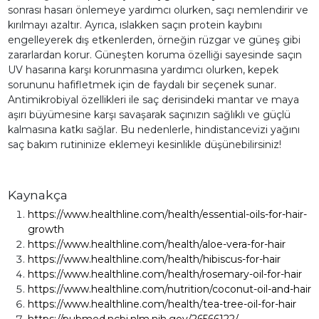
sonrası hasarı önlemeye yardımcı olurken, saçı nemlendirir ve
kırılmayı azaltır. Ayrıca, ıslakken saçın protein kaybını
engelleyerek dış etkenlerden, örneğin rüzgar ve güneş gibi
zararlardan korur. Güneşten koruma özelliği sayesinde saçın
UV hasarına karşı korunmasına yardımcı olurken, kepek
sorununu hafifletmek için de faydalı bir seçenek sunar.
Antimikrobiyal özellikleri ile saç derisindeki mantar ve maya
aşırı büyümesine karşı savaşarak saçınızın sağlıklı ve güçlü
kalmasına katkı sağlar. Bu nedenlerle, hindistancevizi yağını
saç bakım rutininize eklemeyi kesinlikle düşünebilirsiniz!
Kaynakça
https://www.healthline.com/health/essential-oils-for-hair-
growth
https://www.healthline.com/health/aloe-vera-for-hair
https://www.healthline.com/health/hibiscus-for-hair
https://www.healthline.com/health/rosemary-oil-for-hair
https://www.healthline.com/nutrition/coconut-oil-and-hair
https://www.healthline.com/health/tea-tree-oil-for-hair
https://pubmed.ncbi.nlm.nih.gov/26566122/