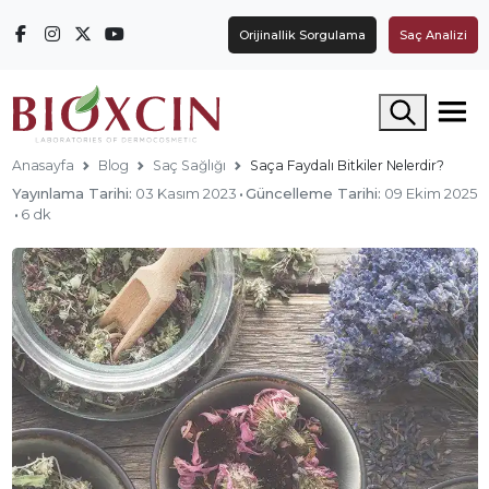
Orijinallik Sorgulama
Saç Analizi
Arama yap
Anasayfa
Blog
Saç Sağlığı
Saça Faydalı Bitkiler Nelerdir?
Yayınlama Tarihi:
03 Kasım 2023
·
Güncelleme Tarihi:
09 Ekim 2025
·
6 dk