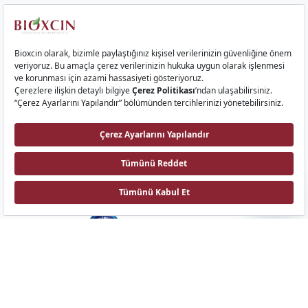
Kurumsal
Saç Ürünleri
Cilt Ürünleri
Gıda Takviyeleri
İletişim
Bioxcin AI
Biota Laboratuvarları
Emek Mah. Sıvat Yolu Cad. No: 9 34785, Sancaktepe, İstanbul
©Tüm hakları saklıdır.