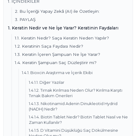
1. İÇİNDEKİLER
2. Bu İçeriği Yapay Zekâ (AI) ile Özetleyin:
3. PAYLAŞ
1. Keratin Nedir ve Ne İşe Yarar? Keratinin Faydaları
1.1. Keratin Nedir? Saça Keratin Neden Yapılır?
1.2. Keratinin Saça Faydası Nedir?
1.3. Keratin İçeren Şampuan Ne İşe Yarar?
1.4. Keratin Şampuan Saç Düzleştirir mi?
1.4.1. Bioxcin Araştırma ve İçerik Ekibi
1.4.1.1. Diğer Yazılar
1.4.1.2. Tırnak Kırılması Neden Olur? Kırılma Karşıtı
Tırnak Bakım Önerileri
1.4.1.3. Nikotinamid Adenin Dinukleotid Hydrid
(NADH) Nedir?
1.4.1.4. Biotin Tablet Nedir? Biotin Tablet Nasıl ve Ne
Zaman Kullanılır?
1.4.1.5. D Vitamini Düşüklüğü Saç Dökülmesine
Neden Olur mu?