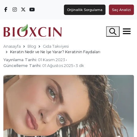
Orijinallik Sorgulama
Saç Analizi
Arama yap
Anasayfa
Blog
Gıda Takviyesi
Keratin Nedir ve Ne İşe Yarar? Keratinin Faydaları
Yayınlama Tarihi:
01 Kasım 2023
·
Güncelleme Tarihi:
01 Ağustos 2025
·
3 dk