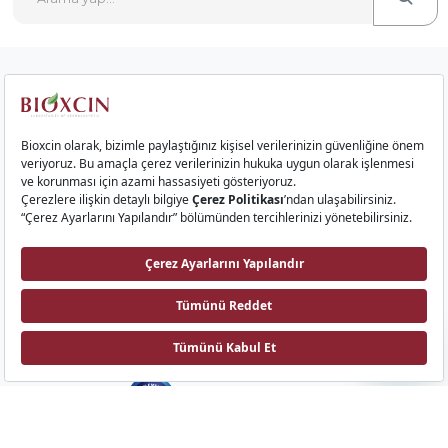
Kurumsal
Saç Ürünleri
Cilt Ürünleri
Gıda Takviyeleri
İletişim
Bioxcin AI
Biota Laboratuvarları
Emek Mah. Sıvat Yolu Cad. No: 9 34785, Sancaktepe, İstanbul