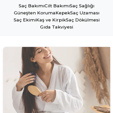
Saç Bakımı
Cilt Bakımı
Saç Sağlığı
Güneşten Koruma
Kepek
Saç Uzaması
Saç Ekimi
Kaş ve Kirpik
Saç Dökülmesi
Gıda Takviyesi