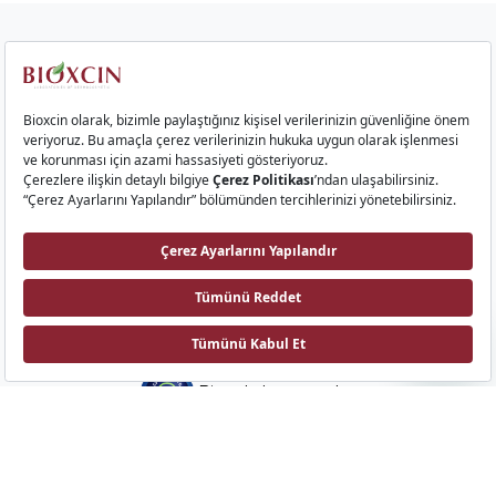
Kurumsal
Saç Ürünleri
Cilt Ürünleri
Gıda Takviyeleri
İletişim
Bioxcin AI
Biota Laboratuvarları
Emek Mah. Sıvat Yolu Cad. No: 9 34785, Sancaktepe, İstanbul
©Tüm hakları saklıdır.