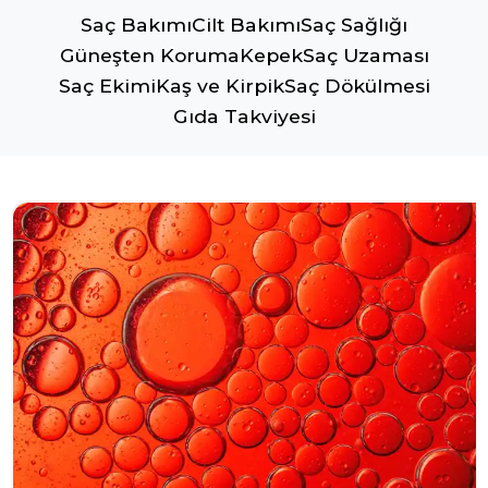
Saç Bakımı
Cilt Bakımı
Saç Sağlığı
Güneşten Koruma
Kepek
Saç Uzaması
Saç Ekimi
Kaş ve Kirpik
Saç Dökülmesi
Gıda Takviyesi