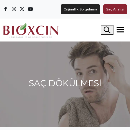
Orijinallik Sorgulama
Saç Analizi
Arama yap
SAÇ DÖKÜLMESI