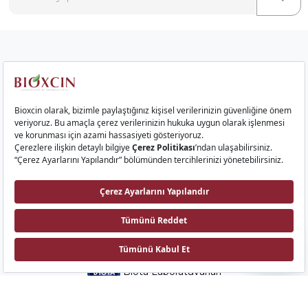
Kurumsal
Saç Ürünleri
Cilt Ürünleri
Gıda Takviyeleri
İletişim
Bioxcin AI
Biota Laboratuvarları
Emek Mah. Sıvat Yolu Cad. No: 9 34785, Sancaktepe, İstanbul