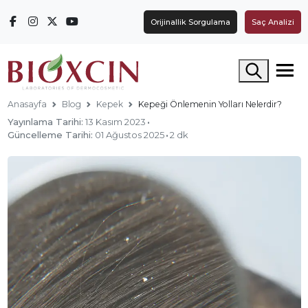
Orijinallik Sorgulama
Saç Analizi
Arama yap
Anasayfa
Blog
Kepek
Kepeği Önlemenin Yolları Nelerdir?
Yayınlama Tarihi:
13 Kasım 2023
·
Güncelleme Tarihi:
01 Ağustos 2025
·
2 dk