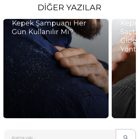
DIĞER YAZILAR
Kepek Şampuanı Her
Kepe
Gün Kullanılır Mı?
Saçta
Gideri
Yönt