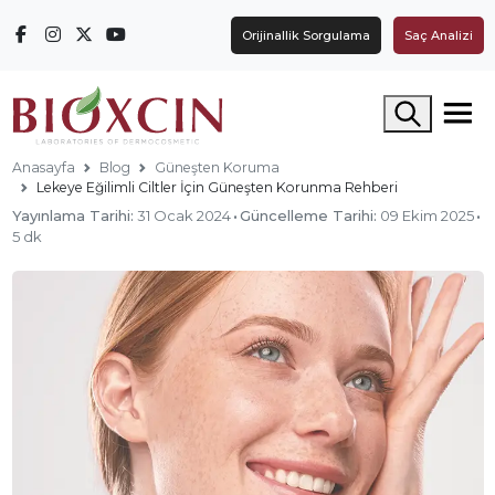
Orijinallik Sorgulama
Saç Analizi
Arama yap
Anasayfa
Blog
Güneşten Koruma
Lekeye Eğilimli Ciltler İçin Güneşten Korunma Rehberi
Yayınlama Tarihi:
31 Ocak 2024
·
Güncelleme Tarihi:
09 Ekim 2025
·
5 dk