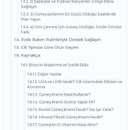
1.3.2. 2) Şapkalar ve Fiziksel Bariyerler: Gölge Etkisi
Sağlayın
1.3.3. 3) Güneş Işınlarının En Güçlü Olduğu Saatlerde
Plan Yapın
1.3.4. 4) Göz Çevresi İçin Güneş Gözlüğü: Gözle Görülür
Fark
1.4. Evde Bakım Rutinleriyle Destek Sağlayın
1.5. Cilt Tipinize Göre Ürün Seçimi
1.6. Kaynakça:
1.6.1. Bioxcin Araştırma ve İçerik Ekibi
1.6.1.1. Diğer Yazılar
1.6.1.2. UVA ve UVB Nedir? Cilt Üzerindeki Etkileri ve
Korunma
1.6.1.3. Güneş Kremi Nasıl Kullanılır?
1.6.1.4. Güneş Kremi Sivilce Yapar Mı?
1.6.1.5. Renkli Güneş Kremi Nedir? Ne İşe Yarar?
1.6.1.6. Mineral Filtreli Güneş Kremi Nedir?
1.6.1.7. Güneşten D Vitamini Nasıl Alınır?