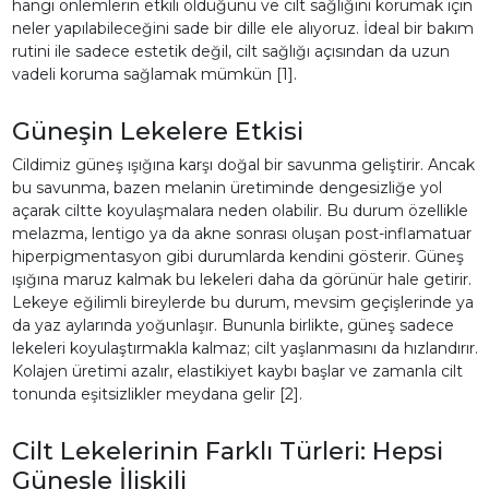
hangi önlemlerin etkili olduğunu ve cilt sağlığını korumak için
neler yapılabileceğini sade bir dille ele alıyoruz. İdeal bir bakım
rutini ile sadece estetik değil, cilt sağlığı açısından da uzun
vadeli koruma sağlamak mümkün [1].
Güneşin Lekelere Etkisi
Cildimiz güneş ışığına karşı doğal bir savunma geliştirir. Ancak
bu savunma, bazen melanin üretiminde dengesizliğe yol
açarak ciltte koyulaşmalara neden olabilir. Bu durum özellikle
melazma, lentigo ya da akne sonrası oluşan post-inflamatuar
hiperpigmentasyon gibi durumlarda kendini gösterir. Güneş
ışığına maruz kalmak bu lekeleri daha da görünür hale getirir.
Lekeye eğilimli bireylerde bu durum, mevsim geçişlerinde ya
da yaz aylarında yoğunlaşır. Bununla birlikte, güneş sadece
lekeleri koyulaştırmakla kalmaz; cilt yaşlanmasını da hızlandırır.
Kolajen üretimi azalır, elastikiyet kaybı başlar ve zamanla cilt
tonunda eşitsizlikler meydana gelir [2].
Cilt Lekelerinin Farklı Türleri: Hepsi
Güneşle İlişkili