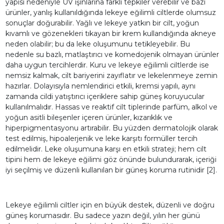
yapısı nedeniyle UV ışınlarına farklı tepkiler verebilir ve bazı
ürünler, yanlış kullanıldığında lekeye eğilimli ciltlerde olumsuz
sonuçlar doğurabilir. Yağlı ve lekeye yatkın bir cilt, yoğun
kıvamlı ve gözenekleri tıkayan bir krem kullandığında akneye
neden olabilir; bu da leke oluşumunu tetikleyebilir. Bu
nedenle su bazlı, matlaştırıcı ve komedojenik olmayan ürünler
daha uygun tercihlerdir. Kuru ve lekeye eğilimli ciltlerde ise
nemsiz kalmak, cilt bariyerini zayıflatır ve lekelenmeye zemin
hazırlar. Dolayısıyla nemlendirici etkili, kremsi yapılı, aynı
zamanda cildi yatıştırıcı içeriklere sahip güneş koruyucular
kullanılmalıdır. Hassas ve reaktif cilt tiplerinde parfüm, alkol ve
yoğun asitli bileşenler içeren ürünler, kızarıklık ve
hiperpigmentasyonu artırabilir. Bu yüzden dermatolojik olarak
test edilmiş, hipoalerjenik ve leke karşıtı formüller tercih
edilmelidir. Leke oluşumuna karşı en etkili strateji; hem cilt
tipini hem de lekeye eğilimi göz önünde bulundurarak, içeriği
iyi seçilmiş ve düzenli kullanılan bir güneş koruma rutinidir [2].
Lekeye eğilimli ciltler için en büyük destek, düzenli ve doğru
güneş korumasıdır. Bu sadece yazın değil, yılın her günü