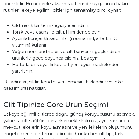
önemlidir. Bu nedenle akşam saatlerinde uygulanan bakım
rutinleri lekeye eğilimli ciltler için tamamlayıcı rol oynar:
Cildi nazik bir temizleyiciyle arındırın.
Tonik veya esans ile cilt pH’ını dengeleyin.
Aydınlatıcı içerikli serumlar (niasinamid, arbutin, C
vitamini) kullanın.
Yoğun nemlendiriciler ve cilt bariyerini güçlendiren
ürünlerle gece boyunca cildinizi besleyin.
Haftada bir veya iki kez cilt yenileyici maskelerden
yararlanın.
Bu adımlar, cildin kendini yenilemesini hızlandırır ve leke
oluşumunu baskılar.
Cilt Tipinize Göre Ürün Seçimi
Lekeye eğilimli ciltlerde doğru güneş koruyucusunu seçmek,
yalnızca cilt sağlığını desteklemekle kalmaz, aynı zamanda
mevcut lekelerin koyulaşmasını ve yeni lekelerin oluşumunu
engellemenin de temel adımıdır. Çünkü her cilt tipi, farklı