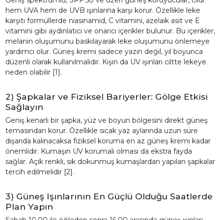
hem UVA hem de UVB ışınlarına karşı korur. Özellikle leke
karşıtı formüllerde niasinamid, C vitamini, azelaik asit ve E
vitamini gibi aydınlatıcı ve onarıcı içerikler bulunur. Bu içerikler,
melanin oluşumunu baskılayarak leke oluşumunu önlemeye
yardımcı olur. Güneş kremi sadece yazın değil, yıl boyunca
düzenli olarak kullanılmalıdır. Kışın da UV ışınları ciltte lekeye
neden olabilir [1].
2) Şapkalar ve Fiziksel Bariyerler: Gölge Etkisi
Sağlayın
Geniş kenarlı bir şapka, yüz ve boyun bölgesini direkt güneş
temasından korur. Özellikle sıcak yaz aylarında uzun süre
dışarıda kalınacaksa fiziksel koruma en az güneş kremi kadar
önemlidir. Kumaşın UV korumalı olması da ekstra fayda
sağlar. Açık renkli, sık dokunmuş kumaşlardan yapılan şapkalar
tercih edilmelidir [2].
3) Güneş Işınlarının En Güçlü Olduğu Saatlerde
Plan Yapın
Sabah 10.00 ile öğleden sonra 16.00 arasında güneş ışınları