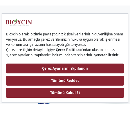
Kurumsal
Saç Ürünleri
Cilt Ürünleri
Gıda Takviyeleri
İletişim
Bioxcin AI
Biota Laboratuvarları
Emek Mah. Sıvat Yolu Cad. No: 9 34785, Sancaktepe, İstanbul