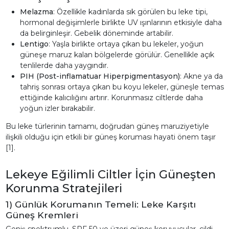
Melazma
: Özellikle kadınlarda sık görülen bu leke tipi,
hormonal değişimlerle birlikte UV ışınlarının etkisiyle daha
da belirginleşir. Gebelik döneminde artabilir.
Lentigo
: Yaşla birlikte ortaya çıkan bu lekeler, yoğun
güneşe maruz kalan bölgelerde görülür. Genellikle açık
tenlilerde daha yaygındır.
PIH (Post-inflamatuar Hiperpigmentasyon)
: Akne ya da
tahriş sonrası ortaya çıkan bu koyu lekeler, güneşle temas
ettiğinde kalıcılığını artırır. Korunmasız ciltlerde daha
yoğun izler bırakabilir.
Bu leke türlerinin tamamı, doğrudan güneş maruziyetiyle
ilişkili olduğu için etkili bir güneş koruması hayati önem taşır
[1].
Lekeye Eğilimli Ciltler İçin Güneşten
Korunma Stratejileri
1) Günlük Korumanın Temeli: Leke Karşıtı
Güneş Kremleri
Geniş spektrumlu, SPF 50 ve üzeri güneş koruyucular, cildi