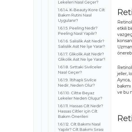
Lekeleri Nasıl Geçer?
Ret
1.6.1.4. K-Beauty Kore Cilt
Bakım Rutini Nasıl
Uygulanır?
Retinol
etkili 
1.6.1.5. Peeling Nedir?
Peeling Nasıl Yapılır?
vazgeçi
konsant
1.6.1.6. Salisilik Asit Nedir?
Salisilik Asit Ne İşe Yarar?
Uzmanın
önerebil
1.6.1.7. Glikolik Asit Nedir?
Glikolik Asit Ne İşe Yarar?
1.6.1.8. Sırttaki Sivilceler
Retinol
Nasıl Geçer?
jeller, 
Ayrıca,
1.6.1.9. İltihaplı Sivilce
Nedir, Neden Olur?
bakımı 
ve bu n
1.6.1.10. Ciltte Beyaz
Lekeler Neden Oluşur?
1.6.1.11. Hassas Cilt Nedir?
Hassas Ciltler için Cilt
Ret
Bakım Önerileri
1.6.1.12. Cilt Bakımı Nasıl
Yapılır? Cilt Bakımı Sırası