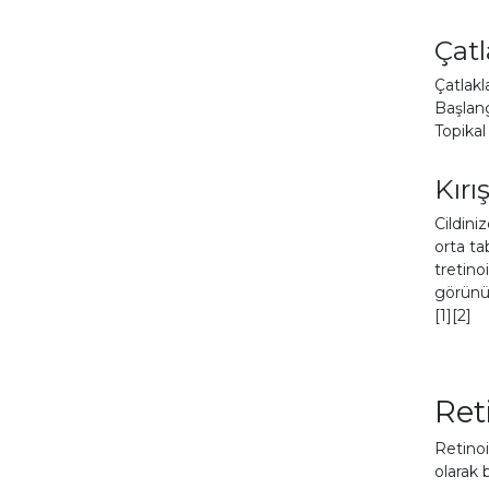
Çatl
Çatlakl
Başlang
Topikal
Kırış
Cildini
orta ta
tretinoi
görünüm
[1][2]
Ret
Retinoi
olarak 