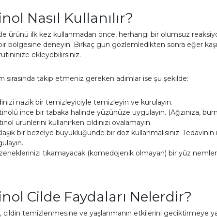
inol Nasıl Kullanılır?
le ürünü ilk kez kullanmadan önce, herhangi bir olumsuz reaksiy
ir bölgesine deneyin. Birkaç gün gözlemledikten sonra eğer kaşıntı, 
utininize ekleyebilirsiniz.
m sırasında takip etmeniz gereken adımlar ise şu şekilde:
dinizi nazik bir temizleyiciyle temizleyin ve kurulayın.
inolü ince bir tabaka halinde yüzünüze uygulayın. (Ağzınıza, bu
inol ürünlerini kullanırken cildinizi ovalamayın.
laşık bir bezelye büyüklüğünde bir doz kullanmalısınız. Tedavinin i
ulayın.
eneklerinizi tıkamayacak (komedojenik olmayan) bir yüz nemlendiric
inol Cilde Faydaları Nelerdir?
, cildin temizlenmesine ve yaşlanmanın etkilerini geciktirmeye yard