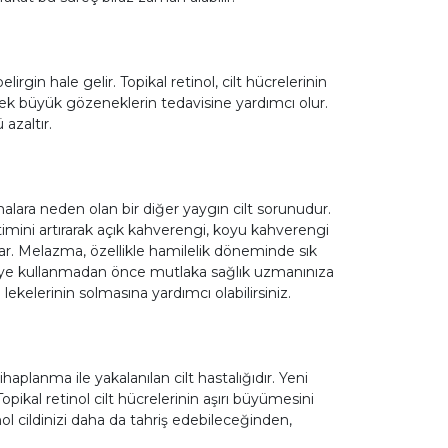
rgin hale gelir. Topikal retinol, cilt hücrelerinin
ek büyük gözeneklerin tedavisine yardımcı olur.
azaltır.
ara neden olan bir diğer yaygın cilt sorunudur.
timini artırarak açık kahverengi, koyu kahverengi
çar. Melazma, özellikle hamilelik döneminde sık
akviye kullanmadan önce mutlaka sağlık uzmanınıza
lekelerinin solmasına yardımcı olabilirsiniz.
aplanma ile yakalanılan cilt hastalığıdır. Yeni
pikal retinol cilt hücrelerinin aşırı büyümesini
inol cildinizi daha da tahriş edebileceğinden,