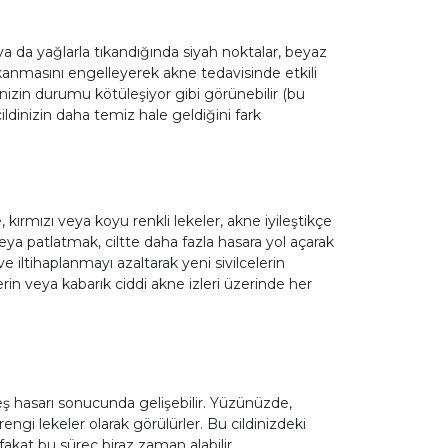
ya da yağlarla tıkandığında siyah noktalar, beyaz
 tıkanmasını engelleyerek akne tedavisinde etkili
ildinizin durumu kötüleşiyor gibi görünebilir (bu
ildinizin daha temiz hale geldiğini fark
kırmızı veya koyu renkli lekeler, akne iyileştikçe
 veya patlatmak, ciltte daha fazla hasara yol açarak
k ve iltihaplanmayı azaltarak yeni sivilcelerin
in veya kabarık ciddi akne izleri üzerinde her
neş hasarı sonucunda gelişebilir. Yüzünüzde,
engi lekeler olarak görülürler. Bu cildinizdeki
r fakat bu süreç biraz zaman alabilir.