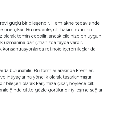
türevi güçlü bir bileşendir. Hem akne tedavisinde
yle öne çıkar. Bu nedenle, cilt bakım rutininin
z olarak temin edebilir, ancak cildinize en uygun
lık uzmanına danışmanızda fayda vardır.
 konsantrasyonlarda retinoid içeren ilaçlar da
larda bulunabilir. Bu formlar arasında kremler,
e ve ihtiyaçlarına yönelik olarak tasarlanmıştır.
ir bileşen olarak karşımıza çıkar, böylece cilt
nıldığında ciltte gözle görülür bir iyileşme sağlar