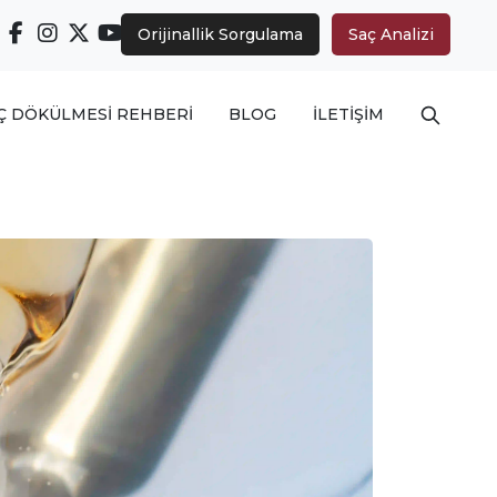
Orijinallik Sorgulama
Saç Analizi
Arama ya
Ç DÖKÜLMESİ REHBERİ
BLOG
İLETİŞİM