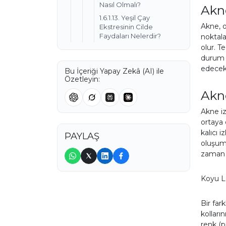
Nasıl Olmalı?
Akn
1.6.1.13. Yeşil Çay
Akne, o
Ekstresinin Cilde
Faydaları Nelerdir?
noktala
olur. T
durum r
edeceks
Bu İçeriği Yapay Zekâ (AI) ile
Özetleyin:
Akne
Akne iz
ortaya 
kalıcı i
PAYLAŞ
oluşumu
zaman e
Koyu L
Bir far
kolları
renk (p