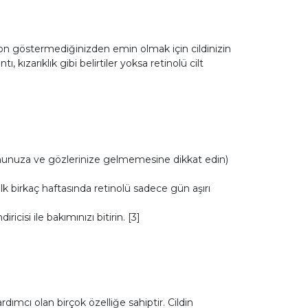
on göstermediğinizden emin olmak için cildinizin
kızarıklık gibi belirtiler yoksa retinolü cilt
rnunuza ve gözlerinize gelmemesine dikkat edin)
lk birkaç haftasında retinolü sadece gün aşırı
isi ile bakımınızı bitirin. [3]
ımcı olan birçok özelliğe sahiptir. Cildin