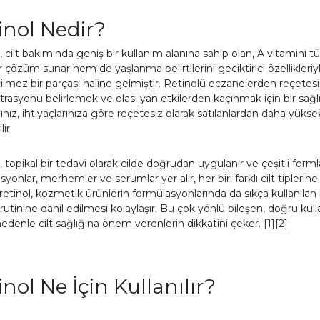
inol Nedir?
, cilt bakımında geniş bir kullanım alanına sahip olan, A vitamini 
bir çözüm sunar hem de yaşlanma belirtilerini geciktirici özellikleri
lmez bir parçası haline gelmiştir. Retinolü eczanelerden reçetesi
rasyonu belirlemek ve olası yan etkilerden kaçınmak için bir sağ
ız, ihtiyaçlarınıza göre reçetesiz olarak satılanlardan daha yüksek
ir.
, topikal bir tedavi olarak cilde doğrudan uygulanır ve çeşitli form
losyonlar, merhemler ve serumlar yer alır, her biri farklı cilt tiplerin
 retinol, kozmetik ürünlerin formülasyonlarında da sıkça kullanılan b
rutinine dahil edilmesi kolaylaşır. Bu çok yönlü bileşen, doğru kulla
edenle cilt sağlığına önem verenlerin dikkatini çeker. [1][2]
inol Ne İçin Kullanılır?