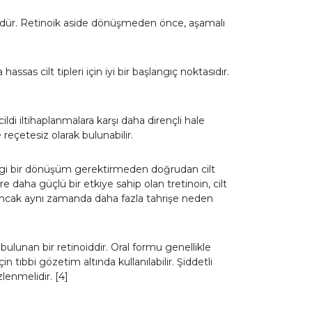
ürüdür. Retinoik aside dönüşmeden önce, aşamalı
assas cilt tipleri için iyi bir başlangıç noktasıdır.
ldi iltihaplanmalara karşı daha dirençli hale
 reçetesiz olarak bulunabilir.
rhangi bir dönüşüm gerektirmeden doğrudan cilt
re daha güçlü bir etkiye sahip olan tretinoin, cilt
, ancak aynı zamanda daha fazla tahrişe neden
ulunan bir retinoiddir. Oral formu genellikle
n tıbbi gözetim altında kullanılabilir. Şiddetli
zlenmelidir. [4]