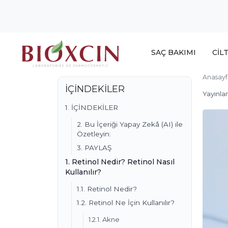
SAÇ BAKIMI
CİL
Anasayf
İÇİNDEKİLER
Yayınla
1. İÇİNDEKİLER
2. Bu İçeriği Yapay Zekâ (AI) ile
Özetleyin:
3. PAYLAŞ
1. Retinol Nedir? Retinol Nasıl
Kullanılır?
1.1. Retinol Nedir?
1.2. Retinol Ne İçin Kullanılır?
1.2.1. Akne