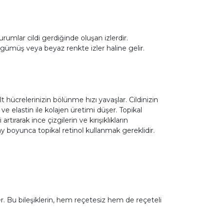
durumlar cildi gerdiğinde oluşan izlerdir.
gümüş veya beyaz renkte izler haline gelir.
lt hücrelerinizin bölünme hızı yavaşlar. Cildinizin
e elastin ile kolajen üretimi düşer. Topikal
rtırarak ince çizgilerin ve kırışıklıkların
ay boyunca topikal retinol kullanmak gereklidir.
er. Bu bileşiklerin, hem reçetesiz hem de reçeteli