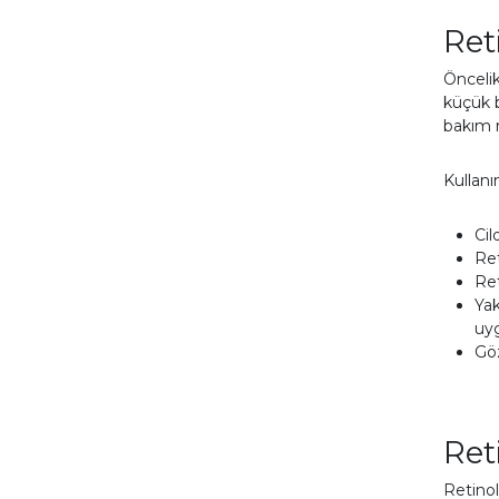
Ret
Öncelik
küçük b
bakım r
Kullanı
Cil
Ret
Ret
Yak
uyg
Göz
Ret
Retinol