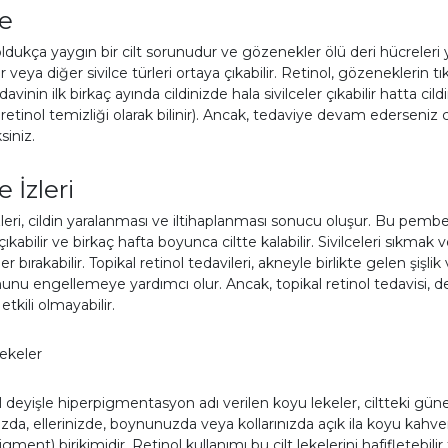
e
ldukça yaygın bir cilt sorunudur ve gözenekler ölü deri hücreleri 
r veya diğer sivilce türleri ortaya çıkabilir. Retinol, gözeneklerin
edavinin ilk birkaç ayında cildinizde hala sivilceler çıkabilir hatta c
etinol temizliği olarak bilinir). Ancak, tedaviye devam ederseniz c
iniz.
 İzleri
leri, cildin yaralanması ve iltihaplanması sonucu oluşur. Bu pembe, 
çıkabilir ve birkaç hafta boyunca ciltte kalabilir. Sivilceleri sıkmak
zler bırakabilir. Topikal retinol tedavileri, akneyle birlikte gelen şişli
nu engellemeye yardımcı olur. Ancak, topikal retinol tedavisi, der
tkili olmayabilir.
ekeler
kl deyişle hiperpigmentasyon adı verilen koyu lekeler, ciltteki gü
nızda, ellerinizde, boynunuzda veya kollarınızda açık ila koyu kahver
igment) birikimidir. Retinol kullanımı bu cilt lekelerini hafifletebili