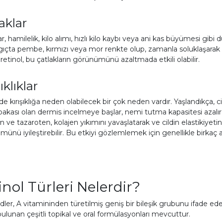
aklar
ar, hamilelik, kilo alımı, hızlı kilo kaybı veya ani kas büyümesi gibi 
ıçta pembe, kırmızı veya mor renkte olup, zamanla soluklaşarak 
 retinol, bu çatlakların görünümünü azaltmada etkili olabilir.
ıklıklar
zde kırışıklığa neden olabilecek bir çok neden vardır. Yaşlandıkça, ci
bakası olan dermis incelmeye başlar, nemi tutma kapasitesi azalır v
n ve tazaroten, kolajen yıkımını yavaşlatarak ve cildin elastikiyetini a
ünü iyileştirebilir. Bu etkiyi gözlemlemek için genellikle birkaç 
inol Türleri Nelerdir?
dler, A vitamininden türetilmiş geniş bir bileşik grubunu ifade ed
bulunan çeşitli topikal ve oral formülasyonları mevcuttur.