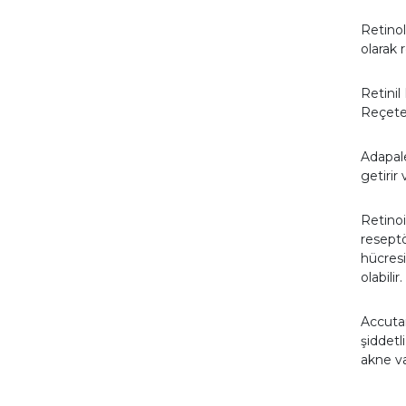
Retinol
olarak 
Retinil 
Reçetes
Adapale
getirir
Retinoi
reseptö
hücresi
olabilir.
Accutan
şiddetl
akne va