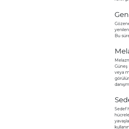
Gen
Gözenek
yenilen
Bu süre
Mel
Melazma
Güneş ı
veya ma
görülür
danışma
Sede
Sedef h
hücrele
yavaşla
kullanı