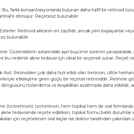
: Bu, farklı konsantrasyonlarda bulunan daha hafif bir retinoid t
retinal'e dönüşür. Reçetesiz bulunabilir.
Esterler: Retinoid ailesinin en zayıfıdır, ancak yeni başlayanlar veya h
iz bulunabilir.
ne: Gözeneklerin astarındaki aşırı büyüme sürecini yavaşlatarak, ci
 ve bu nedenle akne tedavisi için ideal bir seçenek sunar. Reçeli ve
k Asit: Retinolden çok daha hızlı etkili olan tretinoin, ciltte he
rleriyle etkileşime giren güçlü bir reçeteli retinoiddir. Retinole gö
 döngüsünü hızlandırma ve kırışıklıkları azaltmada daha etkilidir
e (İzotretinoin): İzotretinoin, hem topikal hem de oral formlarda b
i akne tedavisinde reçete edilirken, topikal formu belirli durumlar içi
kaları için reçetelenen oral ilaçlar ise doktor tarafından yakından i