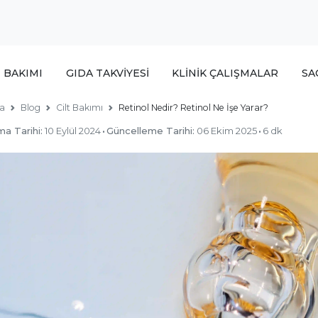
T BAKIMI
GIDA TAKVİYESİ
KLİNİK ÇALIŞMALAR
SA
a
Blog
Cilt Bakımı
Retinol Nedir? Retinol Ne İşe Yarar?
ma Tarihi:
10 Eylül 2024
·
Güncelleme Tarihi:
06 Ekim 2025
·
6 dk