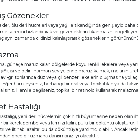
iş Gözenekler
ler, ölü deri hücreleri veya yağ ile tıkandığında genişleyip daha beli
me sürecini hızlandırarak ve gözeneklerin tıkanmasını engelleyer
ç aynı zamanda cildinizi kalınlaştırarak gözeneklerin görünümünü 
azma
, güneşe maruz kalan bölgelerde koyu renkli lekelere veya yamal
şığı, ısı ve belirli hormon seviyelerine maruz kalmak, melanin üre
vi-gri tonlarında düz veya çil benzeri lekelerin oluşmasına yol a
. Eğer hamileyseniz, herhangi bir oral veya topikal ilaç ya da t
lısınız. Hamile değilseniz, topikal bir retinoid kullanarak melazma 
f Hastalığı
astalığı, yeni deri hücrelernin çok hızlı büyümesine neden olan iltih
r birikerek pembe veya kırmızı kalın, pullu bir döküntü oluşturur. To
tır ve iltihabı azaltır, bu da döküntüye yardımcı olabilir. Ancak ret
mdan önce bir uzmana danışmanız iyi olacaktır.