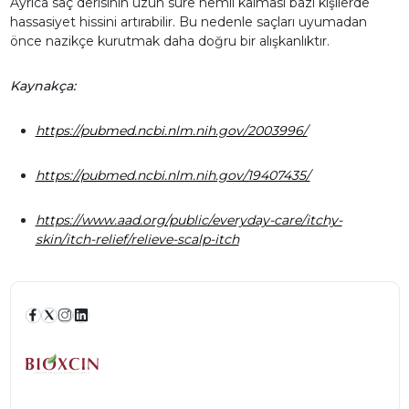
Ayrıca saç derisinin uzun süre nemli kalması bazı kişilerde
hassasiyet hissini artırabilir. Bu nedenle saçları uyumadan
önce nazikçe kurutmak daha doğru bir alışkanlıktır.
Kaynakça:
https://pubmed.ncbi.nlm.nih.gov/2003996/
https://pubmed.ncbi.nlm.nih.gov/19407435/
https://www.aad.org/public/everyday-care/itchy-
skin/itch-relief/relieve-scalp-itch