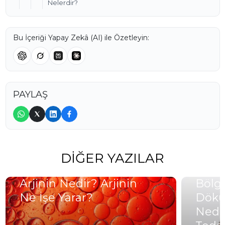
Nelerdir?
Bu İçeriği Yapay Zekâ (AI) ile Özetleyin:
PAYLAŞ
DIĞER YAZILAR
Arjinin Nedir? Arjinin
Bölge
Ne İşe Yarar?
Dökü
Neden